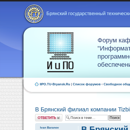
Брянский государственный техническ
Форум ка
"Информат
программн
обеспечен
IIPO.TU-Bryansk.Ru
|
Список форумов
‹
Свободное общ
В Брянский филиал компании Tizb
Ответить
В Брянский
Ivan Baranov