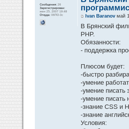
Сообщения:
26
программис
Зарегистрирован:
июн 25, 2007 19:48
Откуда:
06ПО-3с
Ivan Baranov
май 1
В Брянский фили
PHP.
Обязанности:
- поддержка про
Плюсом будет:
-быстро разбира
-умение работать 
-умение писать
-умение писать н
-знание CSS и 
-знание английс
Условия: