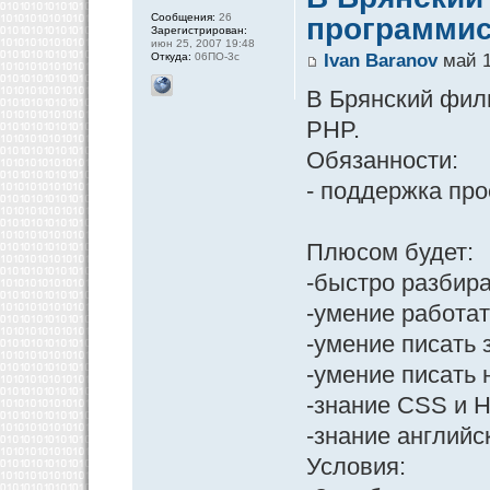
Сообщения:
26
программис
Зарегистрирован:
июн 25, 2007 19:48
Откуда:
06ПО-3с
Ivan Baranov
май 1
В Брянский фили
PHP.
Обязанности:
- поддержка про
Плюсом будет:
-быстро разбира
-умение работать 
-умение писать
-умение писать н
-знание CSS и 
-знание английс
Условия: