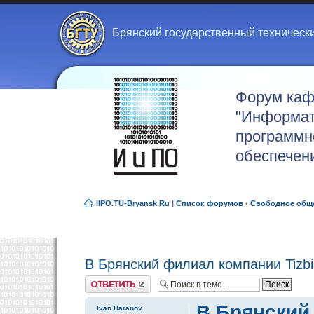
Брянский государственный техническ
Форум ка
"Информат
программн
обеспечен
IIPO.TU-Bryansk.Ru
|
Список форумов
‹
Свободное общ
В Брянский филиал компании Tizb
Ответить
В Брянский
Ivan Baranov