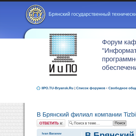
Брянский государственный техническ
Форум ка
"Информат
программн
обеспечен
IIPO.TU-Bryansk.Ru
|
Список форумов
‹
Свободное общ
В Брянский филиал компании Tizb
Ответить
В Брянский
Ivan Baranov