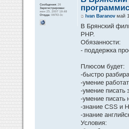
Сообщения:
26
программис
Зарегистрирован:
июн 25, 2007 19:48
Откуда:
06ПО-3с
Ivan Baranov
май 1
В Брянский фили
PHP.
Обязанности:
- поддержка про
Плюсом будет:
-быстро разбира
-умение работать 
-умение писать
-умение писать н
-знание CSS и 
-знание английс
Условия: