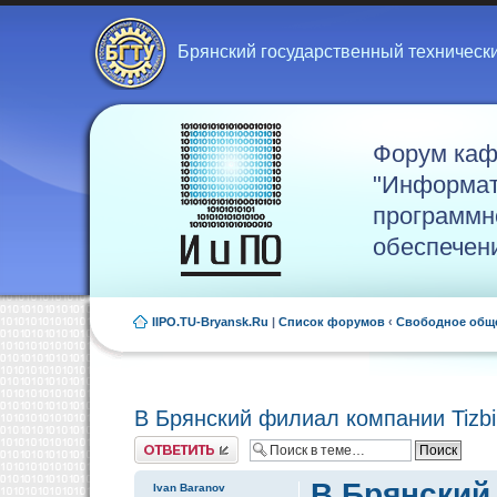
Брянский государственный техническ
Форум ка
"Информат
программн
обеспечен
IIPO.TU-Bryansk.Ru
|
Список форумов
‹
Свободное общ
В Брянский филиал компании Tizb
Ответить
В Брянский
Ivan Baranov