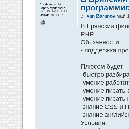
Сообщения:
26
программис
Зарегистрирован:
июн 25, 2007 19:48
Откуда:
06ПО-3с
Ivan Baranov
май 1
В Брянский фили
PHP.
Обязанности:
- поддержка про
Плюсом будет:
-быстро разбира
-умение работать 
-умение писать
-умение писать н
-знание CSS и 
-знание английс
Условия: