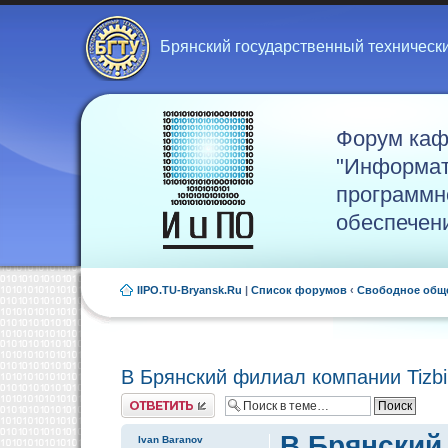
Брянский государственный техническ
Форум ка
"Информат
программн
обеспечен
IIPO.TU-Bryansk.Ru
|
Список форумов
‹
Свободное общ
В Брянский филиал компании Tizb
Ответить
В Брянский
Ivan Baranov