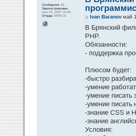
Сообщения:
26
программис
Зарегистрирован:
июн 25, 2007 19:48
Откуда:
06ПО-3с
Ivan Baranov
май 1
В Брянский фили
PHP.
Обязанности:
- поддержка про
Плюсом будет:
-быстро разбира
-умение работать 
-умение писать
-умение писать н
-знание CSS и 
-знание английс
Условия: