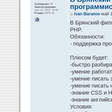
Сообщения:
26
программис
Зарегистрирован:
июн 25, 2007 19:48
Откуда:
06ПО-3с
Ivan Baranov
май 1
В Брянский фили
PHP.
Обязанности:
- поддержка про
Плюсом будет:
-быстро разбира
-умение работать 
-умение писать
-умение писать н
-знание CSS и 
-знание английс
Условия: