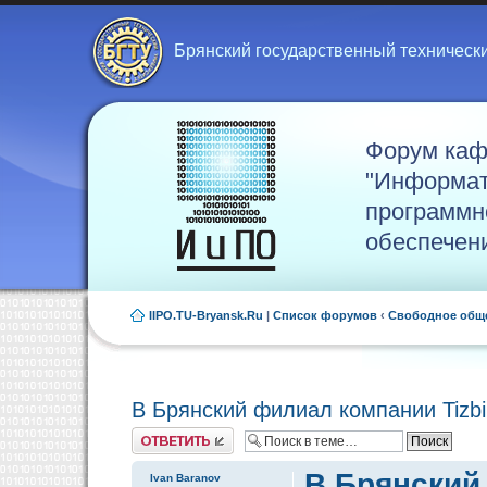
Брянский государственный техническ
Форум ка
"Информат
программн
обеспечен
IIPO.TU-Bryansk.Ru
|
Список форумов
‹
Свободное общ
В Брянский филиал компании Tizb
Ответить
В Брянский
Ivan Baranov