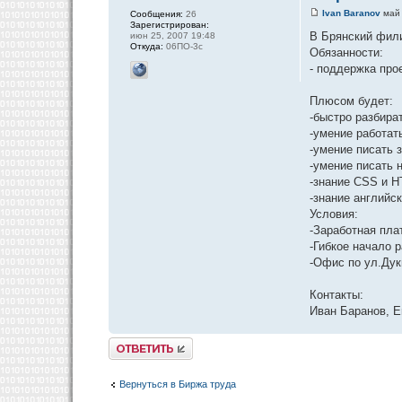
Ivan Baranov
май 
Сообщения:
26
Зарегистрирован:
В Брянский фили
июн 25, 2007 19:48
Откуда:
06ПО-3с
Обязанности:
- поддержка про
Плюсом будет:
-быстро разбира
-умение работать 
-умение писать
-умение писать н
-знание CSS и 
-знание английс
Условия:
-Заработная плат
-Гибкое начало 
-Офис по ул.Дук
Контакты:
Иван Баранов, E
Ответить
Вернуться в Биржа труда