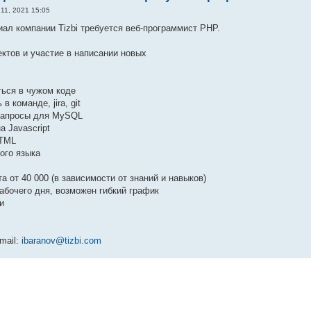
11, 2021 15:05
ал компании Tizbi требуется веб-программист PHP.
ектов и участие в написании новых
ться в чужом коде
в команде, jira, git
 запросы для MySQL
а Javascript
HTML
кого языка
а от 40 000 (в зависимости от знаний и навыков)
рабочего дня, возможен гибкий график
и
mail:
ibaranov@tizbi.com