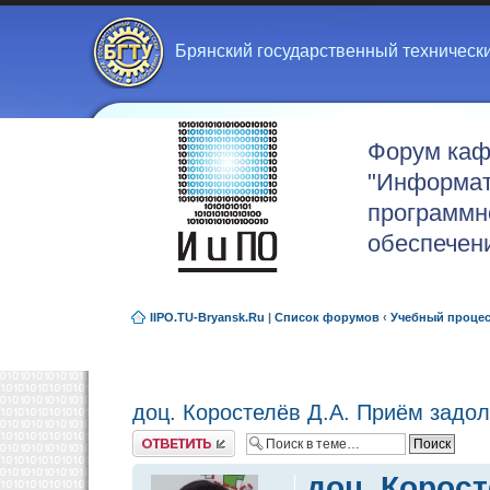
Брянский государственный техническ
Форум ка
"Информат
программн
обеспечен
IIPO.TU-Bryansk.Ru
|
Список форумов
‹
Учебный проце
доц. Коростелёв Д.А. Приём задо
Ответить
доц. Корос