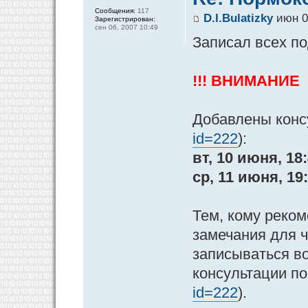
Сообщения:
117
D.I.Bulatizky
июн 05
Зарегистрирован:
сен 06, 2007 10:49
Записал всех п
!!! ВНИМАНИЕ
Добавлены конс
id=222
):
вт, 10 июня, 18:
ср, 11 июня, 19:
Тем, кому реко
замечания для ч
записываться во
консультации по
id=222
).