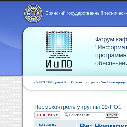
Брянский государственный техническ
Форум ка
"Информат
программн
обеспечен
IIPO.TU-Bryansk.Ru
|
Список форумов
‹
Учебный проце
Нормоконтроль у группы 09-ПО1
Ответить
Re: Нормок
D.I.Bulatizky