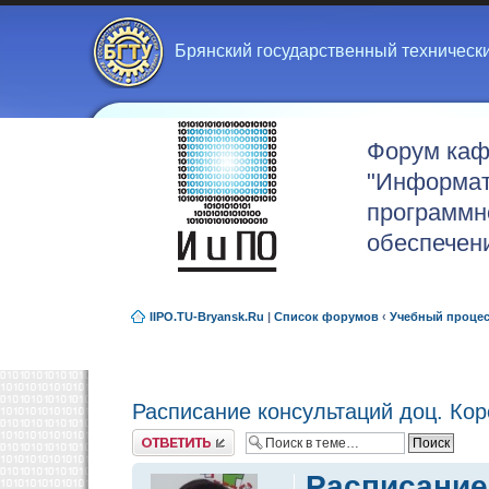
Брянский государственный техническ
Форум ка
"Информат
программн
обеспечен
IIPO.TU-Bryansk.Ru
|
Список форумов
‹
Учебный проце
Расписание консультаций доц. Кор
Ответить
Расписание