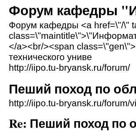
Форум кафедры "
Форум кафедры <a href=\"/\" ta
class=\"maintitle\">\"Информ
</a><br/><span class=\"gen\"
технического униве
http://iipo.tu-bryansk.ru/forum/
Пеший поход по обла
http://iipo.tu-bryansk.ru/foru
Re: Пеший поход по о