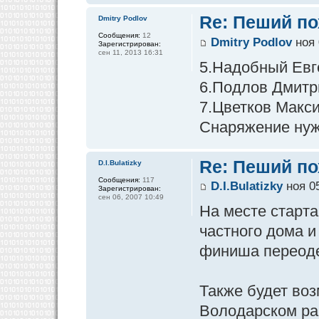
Re: Пеший по
Dmitry Podlov
Сообщения:
12
Dmitry Podlov
ноя 
Зарегистрирован:
сен 11, 2013 16:31
5.Надобный Евг
6.Подлов Дмитр
7.Цветков Макс
Снаряжение нуж
Re: Пеший по
D.I.Bulatizky
Сообщения:
117
D.I.Bulatizky
ноя 05
Зарегистрирован:
сен 06, 2007 10:49
На месте старта
частного дома и
финиша переодет
Также будет во
Володарском ра