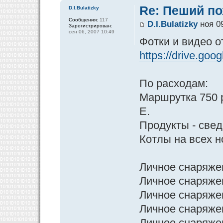
Re: Пеший по
D.I.Bulatizky
Сообщения:
117
D.I.Bulatizky
ноя 09
Зарегистрирован:
сен 06, 2007 10:49
Фотки и видео о
https://drive.goo
По расходам:
Маршрутка 750 р
Е.
Продукты - свед
Котлы на всех 
Личное снаряжен
Личное снаряжен
Личное снаряже
Личное снаряже
Личное снаряже