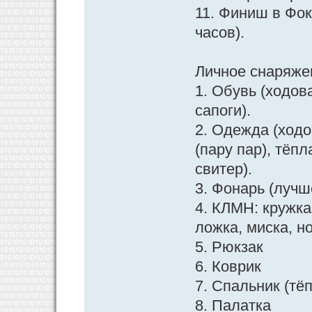
11. Финиш в Фо
часов).
Личное снаряже
1. Обувь (ходов
сапоги).
2. Одежда (ходо
(пару пар), тёп
свитер).
3. Фонарь (лучш
4. КЛМН: кружка
ложка, миска, н
5. Рюкзак
6. Коврик
7. Спальник (тё
8. Палатка