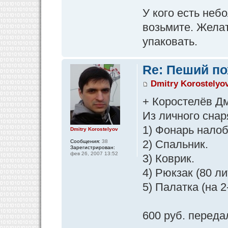
У кого есть неб
возьмите. Жела
упаковать.
Re: Пеший по
Dmitry Korostelyo
+ Коростелёв Д
Из личного снар
1) Фонарь налоб
Dmitry Korostelyov
2) Спальник.
Сообщения:
38
Зарегистрирован:
фев 26, 2007 13:52
3) Коврик.
4) Рюкзак (80 ли
5) Палатка (на 2
600 руб. перед