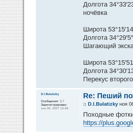
Долгота 34°33′2
ночёвка
Широта 53°15′14
Долгота 34°29′5
Шагающий экск
Широта 53°15′51
Долгота 34°30′1
Перекус второго
Re: Пеший по
D.I.Bulatizky
Сообщения:
117
D.I.Bulatizky
ноя 08
Зарегистрирован:
сен 06, 2007 10:49
Походные фотки
https://plus.goo