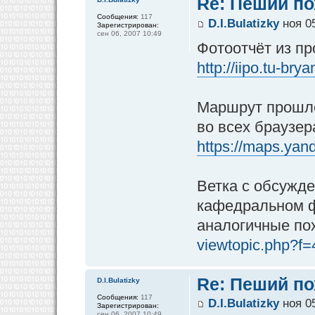
Re: Пеший по
Сообщения:
117
D.I.Bulatizky
ноя 05
Зарегистрирован:
сен 06, 2007 10:49
Фотоотчёт из пр
http://iipo.tu-br
Маршрут прошло
во всех браузер
https://maps.yand
Ветка с обсужд
кафедральном фо
аналогичные по
viewtopic.php?f
Re: Пеший по
D.I.Bulatizky
Сообщения:
117
D.I.Bulatizky
ноя 05
Зарегистрирован:
сен 06, 2007 10:49