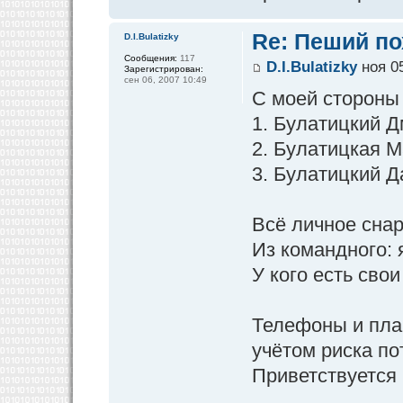
Re: Пеший по
D.I.Bulatizky
Сообщения:
117
D.I.Bulatizky
ноя 05
Зарегистрирован:
сен 06, 2007 10:49
С моей стороны 
1. Булатицкий Д
2. Булатицкая М
3. Булатицкий Д
Всё личное снар
Из командного: я
У кого есть сво
Телефоны и план
учётом риска пот
Приветствуется 