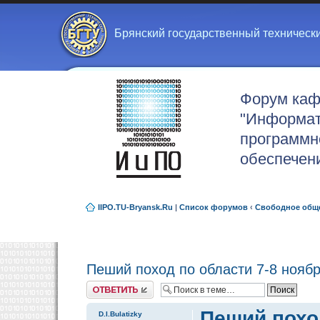
Брянский государственный техническ
Форум ка
"Информат
программн
обеспечен
IIPO.TU-Bryansk.Ru
|
Список форумов
‹
Свободное общ
Пеший поход по области 7-8 нояб
Ответить
Пеший поход
D.I.Bulatizky