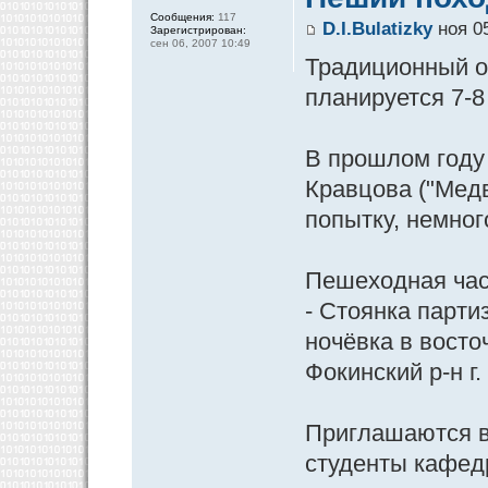
Сообщения:
117
D.I.Bulatizky
ноя 05
Зарегистрирован:
сен 06, 2007 10:49
Традиционный о
планируется 7-8
В прошлом году 
Кравцова ("Медв
попытку, немног
Пешеходная час
- Стоянка парти
ночёвка в восто
Фокинский р-н г.
Приглашаются в
студенты кафед