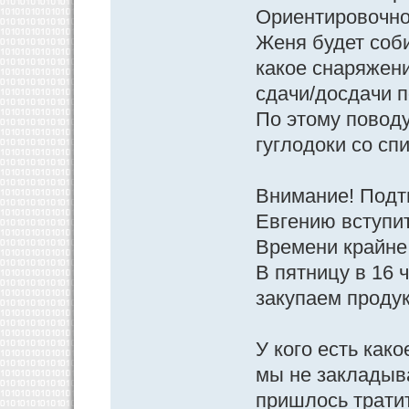
Ориентировочно 
Женя будет соби
какое снаряжени
сдачи/досдачи п
По этому поводу
гуглодоки со сп
Внимание! Подт
Евгению вступит
Времени крайне 
В пятницу в 16 
закупаем проду
У кого есть как
мы не закладыв
пришлось тратит