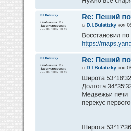
Нужно все снар
Re: Пеший по
D.I.Bulatizky
Сообщения:
117
D.I.Bulatizky
ноя 08
Зарегистрирован:
сен 06, 2007 10:49
Восстановил по
https://maps.yan
Re: Пеший по
D.I.Bulatizky
Сообщения:
117
D.I.Bulatizky
ноя 08
Зарегистрирован:
сен 06, 2007 10:49
Широта 53°18′32
Долгота 34°35′3
Медвежьи печи
перекус первого
Широта 53°17′36