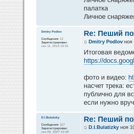
палатка
Личное снаряже
Re: Пеший по
Dmitry Podlov
Сообщения:
12
Dmitry Podlov
ноя 
Зарегистрирован:
сен 11, 2013 16:31
Итоговая ведомо
https://docs.goog
фото и видео:
h
насчет трека: е
публично для вс
если нужно вру
Re: Пеший по
D.I.Bulatizky
Сообщения:
117
D.I.Bulatizky
ноя 10
Зарегистрирован:
сен 06, 2007 10:49