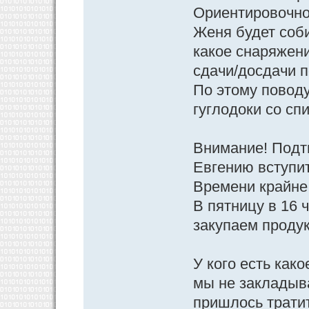
Ориентировочно 
Женя будет соби
какое снаряжени
сдачи/досдачи п
По этому поводу
гуглодоки со сп
Внимание! Подт
Евгению вступит
Времени крайне 
В пятницу в 16 
закупаем проду
У кого есть как
мы не закладыв
пришлось тратит