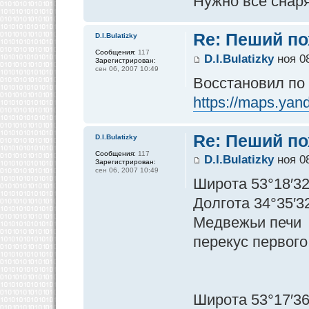
Нужно все снар
Re: Пеший по
D.I.Bulatizky
Сообщения:
117
D.I.Bulatizky
ноя 08
Зарегистрирован:
сен 06, 2007 10:49
Восстановил по
https://maps.yan
Re: Пеший по
D.I.Bulatizky
Сообщения:
117
D.I.Bulatizky
ноя 08
Зарегистрирован:
сен 06, 2007 10:49
Широта 53°18′32
Долгота 34°35′3
Медвежьи печи
перекус первого
Широта 53°17′36