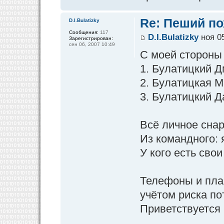
Re: Пеший по
D.I.Bulatizky
Сообщения:
117
D.I.Bulatizky
ноя 05
Зарегистрирован:
сен 06, 2007 10:49
С моей стороны 
1. Булатицкий Д
2. Булатицкая М
3. Булатицкий Д
Всё личное снар
Из командного: я
У кого есть сво
Телефоны и план
учётом риска пот
Приветствуется 