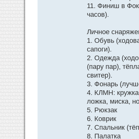
11. Финиш в Фо
часов).
Личное снаряже
1. Обувь (ходов
сапоги).
2. Одежда (ходо
(пару пар), тёп
свитер).
3. Фонарь (лучш
4. КЛМН: кружка
ложка, миска, н
5. Рюкзак
6. Коврик
7. Спальник (тё
8. Палатка