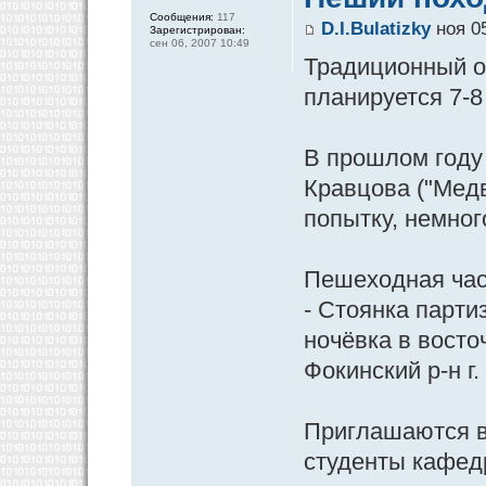
Сообщения:
117
D.I.Bulatizky
ноя 05
Зарегистрирован:
сен 06, 2007 10:49
Традиционный о
планируется 7-8
В прошлом году 
Кравцова ("Медв
попытку, немног
Пешеходная час
- Стоянка парти
ночёвка в восто
Фокинский р-н г.
Приглашаются в
студенты кафед