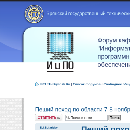
Брянский государственный техническ
Форум ка
"Информат
программн
обеспечен
IIPO.TU-Bryansk.Ru
|
Список форумов
‹
Свободное общ
Пеший поход по области 7-8 нояб
Ответить
Пеший поход
D.I.Bulatizky