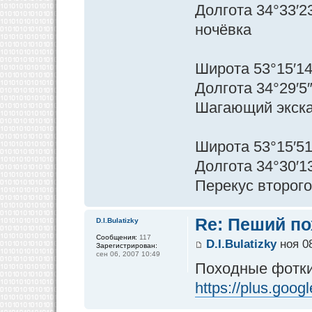
Долгота 34°33′2
ночёвка
Широта 53°15′14
Долгота 34°29′5
Шагающий экск
Широта 53°15′51
Долгота 34°30′1
Перекус второго
Re: Пеший по
D.I.Bulatizky
Сообщения:
117
D.I.Bulatizky
ноя 08
Зарегистрирован:
сен 06, 2007 10:49
Походные фотки
https://plus.goo