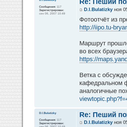
Re: Пеший по
Сообщения:
117
D.I.Bulatizky
ноя 05
Зарегистрирован:
сен 06, 2007 10:49
Фотоотчёт из пр
http://iipo.tu-br
Маршрут прошло
во всех браузер
https://maps.yand
Ветка с обсужд
кафедральном фо
аналогичные по
viewtopic.php?f
Re: Пеший по
D.I.Bulatizky
Сообщения:
117
D.I.Bulatizky
ноя 05
Зарегистрирован:
сен 06, 2007 10:49