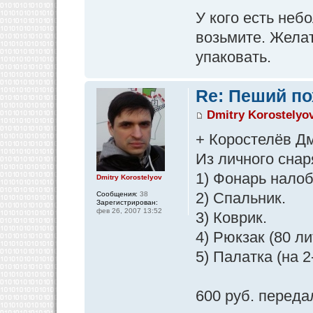
У кого есть неб
возьмите. Жела
упаковать.
Re: Пеший по
Dmitry Korostelyo
+ Коростелёв Д
Из личного снар
1) Фонарь налоб
Dmitry Korostelyov
2) Спальник.
Сообщения:
38
Зарегистрирован:
фев 26, 2007 13:52
3) Коврик.
4) Рюкзак (80 ли
5) Палатка (на 2
600 руб. перед