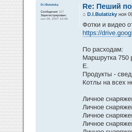
Re: Пеший по
D.I.Bulatizky
Сообщения:
117
D.I.Bulatizky
ноя 09
Зарегистрирован:
сен 06, 2007 10:49
Фотки и видео о
https://drive.goo
По расходам:
Маршрутка 750 р
Е.
Продукты - свед
Котлы на всех 
Личное снаряжен
Личное снаряжен
Личное снаряже
Личное снаряже
Личное снаряже