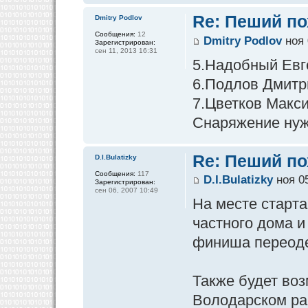
Re: Пеший по
Dmitry Podlov
Сообщения:
12
Dmitry Podlov
ноя 
Зарегистрирован:
сен 11, 2013 16:31
5.Надобный Евг
6.Подлов Дмитр
7.Цветков Макс
Снаряжение нуж
Re: Пеший по
D.I.Bulatizky
Сообщения:
117
D.I.Bulatizky
ноя 05
Зарегистрирован:
сен 06, 2007 10:49
На месте старта
частного дома и
финиша переодет
Также будет во
Володарском ра