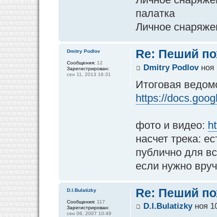
палатка
Личное снаряже
Re: Пеший по
Dmitry Podlov
Сообщения:
12
Dmitry Podlov
ноя 
Зарегистрирован:
сен 11, 2013 16:31
Итоговая ведомо
https://docs.goog
фото и видео:
h
насчет трека: е
публично для вс
если нужно вру
Re: Пеший по
D.I.Bulatizky
Сообщения:
117
D.I.Bulatizky
ноя 10
Зарегистрирован:
сен 06, 2007 10:49