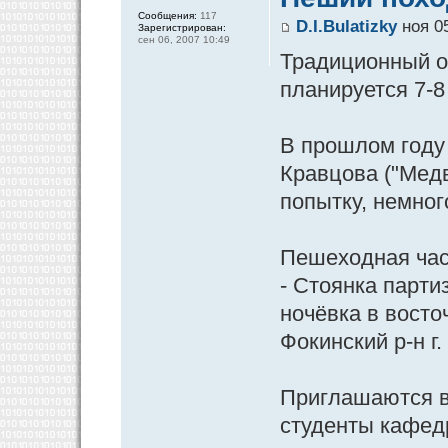
Сообщения:
117
D.I.Bulatizky
ноя 05
Зарегистрирован:
сен 06, 2007 10:49
Традиционный о
планируется 7-8
В прошлом году 
Кравцова ("Медв
попытку, немног
Пешеходная час
- Стоянка парти
ночёвка в восто
Фокинский р-н г.
Приглашаются в
студенты кафед