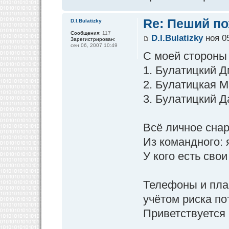
Re: Пеший по
D.I.Bulatizky
Сообщения:
117
D.I.Bulatizky
ноя 05
Зарегистрирован:
сен 06, 2007 10:49
С моей стороны 
1. Булатицкий Д
2. Булатицкая М
3. Булатицкий Д
Всё личное снар
Из командного: я
У кого есть сво
Телефоны и план
учётом риска пот
Приветствуется 