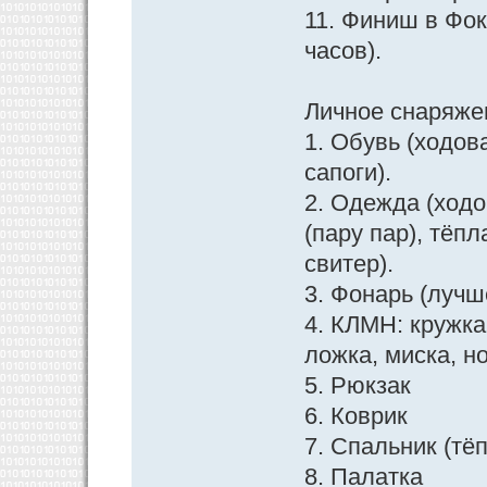
11. Финиш в Фо
часов).
Личное снаряже
1. Обувь (ходов
сапоги).
2. Одежда (ходо
(пару пар), тёп
свитер).
3. Фонарь (лучш
4. КЛМН: кружка
ложка, миска, н
5. Рюкзак
6. Коврик
7. Спальник (тё
8. Палатка