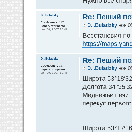
Нужно все снар
Re: Пеший по
D.I.Bulatizky
Сообщения:
117
D.I.Bulatizky
ноя 08
Зарегистрирован:
сен 06, 2007 10:49
Восстановил по
https://maps.yan
Re: Пеший по
D.I.Bulatizky
Сообщения:
117
D.I.Bulatizky
ноя 08
Зарегистрирован:
сен 06, 2007 10:49
Широта 53°18′32
Долгота 34°35′3
Медвежьи печи
перекус первого
Широта 53°17′36