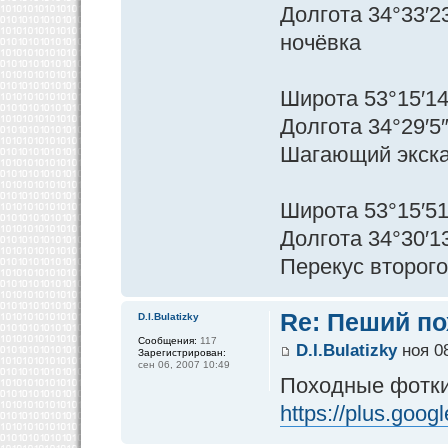
Долгота 34°33′2
ночёвка
Широта 53°15′14
Долгота 34°29′5
Шагающий экск
Широта 53°15′51
Долгота 34°30′1
Перекус второго
Re: Пеший по
D.I.Bulatizky
Сообщения:
117
D.I.Bulatizky
ноя 08
Зарегистрирован:
сен 06, 2007 10:49
Походные фотки
https://plus.goo