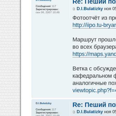
Re: Пеший по
Сообщения:
117
D.I.Bulatizky
ноя 05
Зарегистрирован:
сен 06, 2007 10:49
Фотоотчёт из пр
http://iipo.tu-br
Маршрут прошло
во всех браузер
https://maps.yand
Ветка с обсужд
кафедральном фо
аналогичные по
viewtopic.php?f
Re: Пеший по
D.I.Bulatizky
Сообщения:
117
D.I.Bulatizky
ноя 05
Зарегистрирован:
сен 06, 2007 10:49