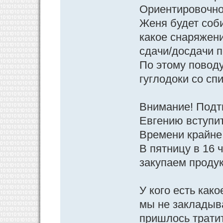
Ориентировочно 
Женя будет соби
какое снаряжени
сдачи/досдачи п
По этому поводу
гуглодоки со сп
Внимание! Подт
Евгению вступит
Времени крайне 
В пятницу в 16 
закупаем проду
У кого есть как
мы не закладыв
пришлось тратит