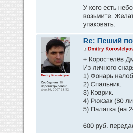
У кого есть неб
возьмите. Жела
упаковать.
Re: Пеший по
Dmitry Korostelyo
+ Коростелёв Д
Из личного снар
1) Фонарь налоб
Dmitry Korostelyov
2) Спальник.
Сообщения:
38
Зарегистрирован:
фев 26, 2007 13:52
3) Коврик.
4) Рюкзак (80 ли
5) Палатка (на 2
600 руб. перед