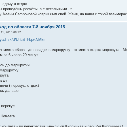
. сдачу я отдал.
ы проведёшь расчёты, а с остальными - я.
у Алёны Сафроновой коврик был свой. Женя, на наши с тобой взаиморасч
од по области 7-8 ноября 2015
 11, 2015 00:22
//yadi.sk/d/UhbSTHqekNMkm
т места сбора - до посадки в маршрутку - от места старта маршрута - М
м за 6 часов 29 минут
ись до маршрутки
в маршрутку
шрута
ивал
печи ( перекус, отдых)
ись дальше
 перекус
 Ночлега
т ночлега - до перекрестка, между ул.Кирпичная и пер. 2-й Кирпичный )