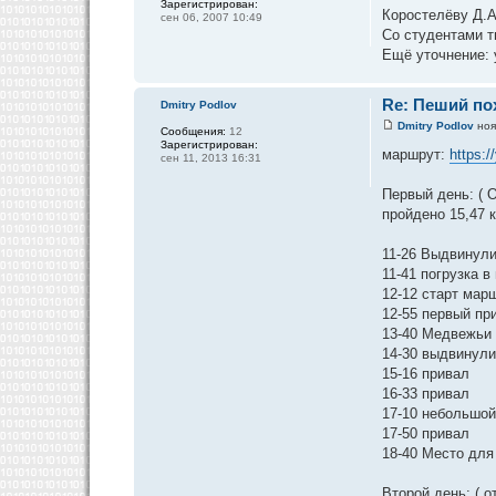
Зарегистрирован:
Коростелёву Д.А
сен 06, 2007 10:49
Со студентами т
Ещё уточнение: 
Re: Пеший пох
Dmitry Podlov
Dmitry Podlov
ноя
Сообщения:
12
Зарегистрирован:
маршрут:
https:
сен 11, 2013 16:31
Первый день: ( О
пройдено 15,47 к
11-26 Выдвинул
11-41 погрузка 
12-12 старт мар
12-55 первый пр
13-40 Медвежьи 
14-30 выдвинул
15-16 привал
16-33 привал
17-10 небольшой
17-50 привал
18-40 Место для
Второй день: ( о