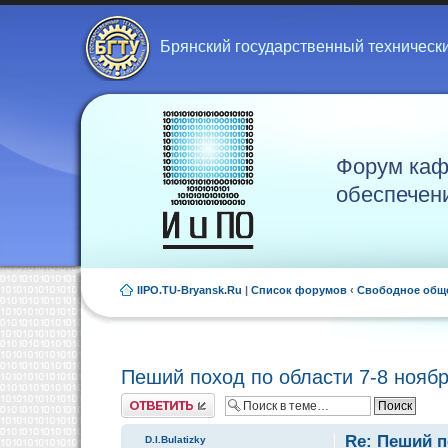
Брянский государственный техническ
Форум каф
обеспечен
IIPO.TU-Bryansk.Ru
|
Список форумов
‹
Свободное общ
Пеший поход по области 7-8 нояб
Ответить
Re: Пеший п
D.I.Bulatizky