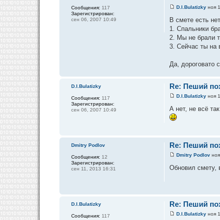
D.I.Bulatizky
ноя 1
Сообщения:
117
Зарегистрирован:
В смете есть не
сен 06, 2007 10:49
1. Спальники бр
2. Мы не брали т
3. Сейчас ты на 
Да, дороговато 
Re: Пеший пох
D.I.Bulatizky
D.I.Bulatizky
ноя 1
Сообщения:
117
Зарегистрирован:
А нет, не всё т
сен 06, 2007 10:49
Re: Пеший пох
Dmitry Podlov
Dmitry Podlov
ноя
Сообщения:
12
Зарегистрирован:
Обновил смету, 
сен 11, 2013 16:31
Re: Пеший пох
D.I.Bulatizky
D.I.Bulatizky
ноя 1
Сообщения:
117