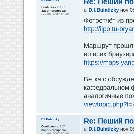
Re: Пеший по
Сообщения:
117
D.I.Bulatizky
ноя 05
Зарегистрирован:
сен 06, 2007 10:49
Фотоотчёт из пр
http://iipo.tu-br
Маршрут прошло
во всех браузер
https://maps.yand
Ветка с обсужд
кафедральном фо
аналогичные по
viewtopic.php?f
Re: Пеший по
D.I.Bulatizky
Сообщения:
117
D.I.Bulatizky
ноя 05
Зарегистрирован:
сен 06, 2007 10:49