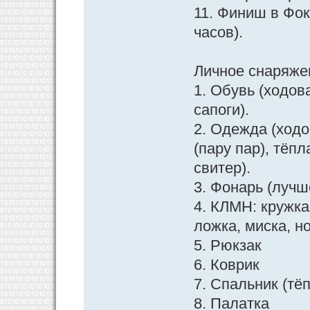
11. Финиш в Фо
часов).
Личное снаряже
1. Обувь (ходов
сапоги).
2. Одежда (ходо
(пару пар), тёп
свитер).
3. Фонарь (лучш
4. КЛМН: кружка
ложка, миска, н
5. Рюкзак
6. Коврик
7. Спальник (тё
8. Палатка