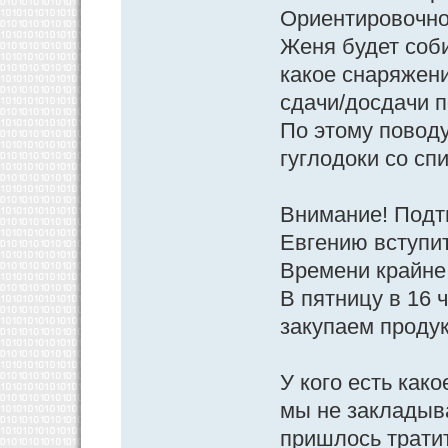
Ориентировочно 
Женя будет соби
какое снаряжени
сдачи/досдачи п
По этому поводу
гуглодоки со сп
Внимание! Подт
Евгению вступит
Времени крайне 
В пятницу в 16 
закупаем проду
У кого есть как
мы не закладыв
пришлось тратит