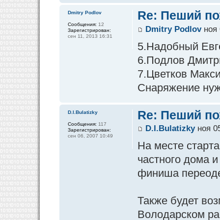
Re: Пеший по
Dmitry Podlov
Сообщения:
12
Dmitry Podlov
ноя 
Зарегистрирован:
сен 11, 2013 16:31
5.Надобный Евг
6.Подлов Дмитр
7.Цветков Макс
Снаряжение нуж
Re: Пеший по
D.I.Bulatizky
Сообщения:
117
D.I.Bulatizky
ноя 05
Зарегистрирован:
сен 06, 2007 10:49
На месте старта
частного дома и
финиша переодет
Также будет во
Володарском ра