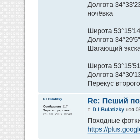
Долгота 34°33′2
ночёвка
Широта 53°15′14
Долгота 34°29′5
Шагающий экск
Широта 53°15′51
Долгота 34°30′1
Перекус второго
Re: Пеший по
D.I.Bulatizky
Сообщения:
117
D.I.Bulatizky
ноя 08
Зарегистрирован:
сен 06, 2007 10:49
Походные фотки
https://plus.goo