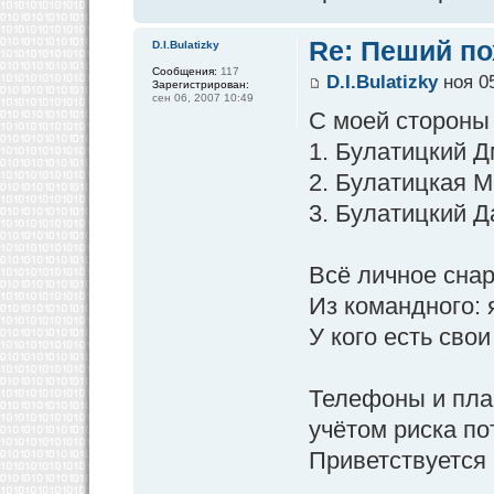
Re: Пеший по
D.I.Bulatizky
Сообщения:
117
D.I.Bulatizky
ноя 05
Зарегистрирован:
сен 06, 2007 10:49
С моей стороны 
1. Булатицкий Д
2. Булатицкая М
3. Булатицкий Д
Всё личное снар
Из командного: я
У кого есть сво
Телефоны и план
учётом риска пот
Приветствуется 