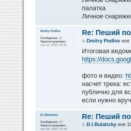
палатка
Личное снаряже
Re: Пеший по
Dmitry Podlov
Сообщения:
12
Dmitry Podlov
ноя 
Зарегистрирован:
сен 11, 2013 16:31
Итоговая ведомо
https://docs.goog
фото и видео:
h
насчет трека: е
публично для вс
если нужно вру
Re: Пеший по
D.I.Bulatizky
Сообщения:
117
D.I.Bulatizky
ноя 10
Зарегистрирован:
сен 06, 2007 10:49