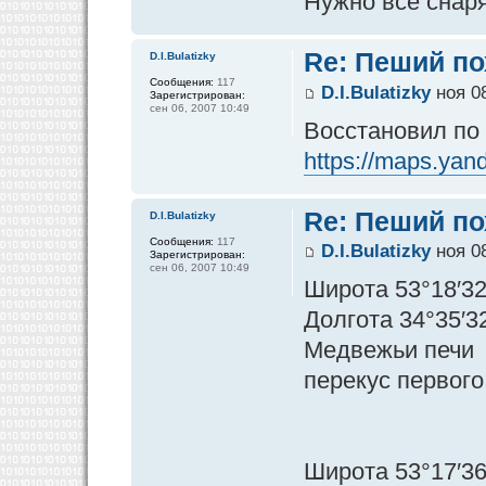
Нужно все снар
Re: Пеший по
D.I.Bulatizky
Сообщения:
117
D.I.Bulatizky
ноя 08
Зарегистрирован:
сен 06, 2007 10:49
Восстановил по
https://maps.yan
Re: Пеший по
D.I.Bulatizky
Сообщения:
117
D.I.Bulatizky
ноя 08
Зарегистрирован:
сен 06, 2007 10:49
Широта 53°18′32
Долгота 34°35′3
Медвежьи печи
перекус первого
Широта 53°17′36