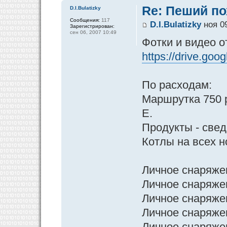
Re: Пеший по
D.I.Bulatizky
Сообщения:
117
D.I.Bulatizky
ноя 09
Зарегистрирован:
сен 06, 2007 10:49
Фотки и видео о
https://drive.goo
По расходам:
Маршрутка 750 р
Е.
Продукты - свед
Котлы на всех 
Личное снаряжен
Личное снаряжен
Личное снаряже
Личное снаряже
Личное снаряже