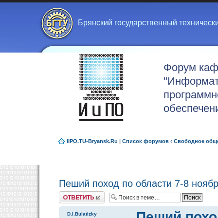
Брянский государственный техническ
Форум ка
"Информат
программн
обеспечен
IIPO.TU-Bryansk.Ru
|
Список форумов
‹
Свободное общ
Пеший поход по области 7-8 нояб
Ответить
Пеший поход
D.I.Bulatizky