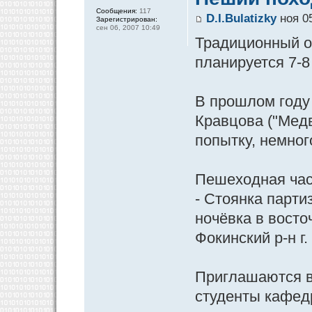
Сообщения:
117
D.I.Bulatizky
ноя 05
Зарегистрирован:
сен 06, 2007 10:49
Традиционный о
планируется 7-8
В прошлом году 
Кравцова ("Медв
попытку, немног
Пешеходная час
- Стоянка парти
ночёвка в восто
Фокинский р-н г.
Приглашаются в
студенты кафед