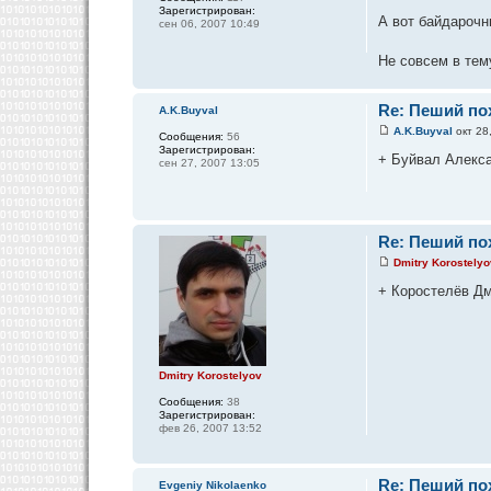
Зарегистрирован:
А вот байдароч
сен 06, 2007 10:49
Не совсем в тему
Re: Пеший пох
A.K.Buyval
A.K.Buyval
окт 28
Сообщения:
56
Зарегистрирован:
+ Буйвал Алекс
сен 27, 2007 13:05
Re: Пеший пох
Dmitry Korostelyo
+ Коростелёв Д
Dmitry Korostelyov
Сообщения:
38
Зарегистрирован:
фев 26, 2007 13:52
Re: Пеший пох
Evgeniy Nikolaenko