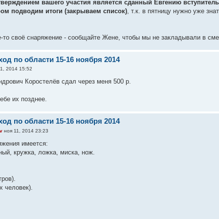
верждением вашего участия является сданный Евгению вступитель
ром подводим итоги (закрываем список)
, т.к. в пятницу нужно уже зн
ое-то своё снаряжение - сообщайте Жене, чтобы мы не закладывали в см
од по области 15-16 ноября 2014
1, 2014 15:52
дрович Коростелёв сдал через меня 500 р.
ебе их позднее.
од по области 15-16 ноября 2014
v
ноя 11, 2014 23:23
яжения имеется:
ный, кружка, ложка, миска, нож.
тров).
-х человек).