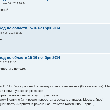
ko
ноя 06, 2014 18:44
гений
од по области 15-16 ноября 2014
ноя 06, 2014 19:27
им
од по области 15-16 ноября 2014
7, 2014 11:56
бности о походе.
тра 15.11 Сбор в районе Железнодорожного техникума (Фокинский р-н). Ме
аряжения, упаковка рюкзаков.
афрахтованную маршрутку, отправление.
алом Полпино (или возле поворота на Бежань с трассы Москва-Киев).
дной части (маршрут в районе нас. пунктов Козёлкино, Чернец).