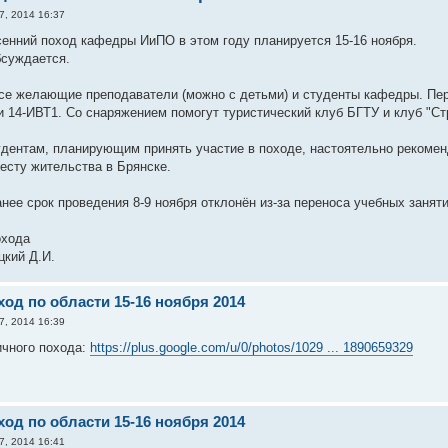
7, 2014 16:37
енний поход кафедры ИиПО в этом году планируется 15-16 ноября.
бсуждается.
е желающие преподаватели (можно с детьми) и студенты кафедры. Пер
и 14-ИВТ1. Со снаряжением помогут туристический клуб БГТУ и клуб "Стр
дентам, планирующим принять участие в походе, настоятельно рекомен
есту жительства в Брянске.
ее срок проведения 8-9 ноября отклонён из-за переноса учебных заняти
охода
цкий Д.И.
од по области 15-16 ноября 2014
7, 2014 16:39
ичного похода:
https://plus.google.com/u/0/photos/1029 ... 1890659329
од по области 15-16 ноября 2014
7, 2014 16:41