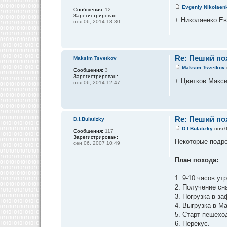
Evgeniy Nikolaen
Сообщения:
12
Зарегистрирован:
+ Николаенко Ев
ноя 06, 2014 18:30
Re: Пеший пох
Maksim Tsvetkov
Maksim Tsvetkov
Сообщения:
3
Зарегистрирован:
+ Цветков Макс
ноя 06, 2014 12:47
Re: Пеший пох
D.I.Bulatizky
D.I.Bulatizky
ноя 0
Сообщения:
117
Зарегистрирован:
Некоторые подро
сен 06, 2007 10:49
План похода:
1. 9-10 часов у
2. Получение сн
3. Погрузка в з
4. Выгрузка в М
5. Старт пешехо
6. Перекус.