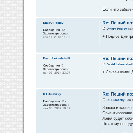
Если что забыл 
Re: Пеший пох
Dmitry Podlov
Dmitry Podlov
ноя
Сообщения:
12
Зарегистрирован:
+ Подлов Дмитр
сен 11, 2013 16:31
Re: Пеший пох
David Lekveishvili
David Lekveishvil
Сообщения:
5
Зарегистрирован:
+ Леквеишвили 
ноя 07, 2014 23:07
Re: Пеший пох
D.I.Bulatizky
D.I.Bulatizky
ноя 1
Сообщения:
117
Зарегистрирован:
Завхоз и кассир 
сен 06, 2007 10:49
Ориентировочно 
Женя будет соби
По этому поводу