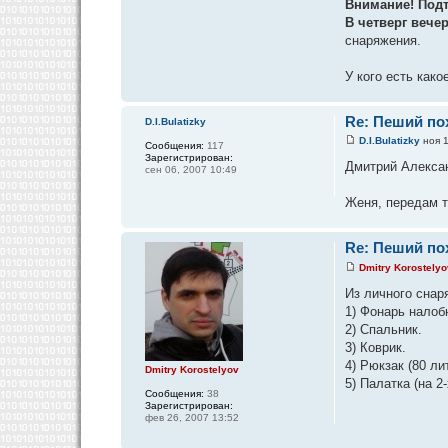
Внимание! Подт
В четверг вече
снаряжения.
У кого есть как
Re: Пеший пох
D.I.Bulatizky
D.I.Bulatizky
ноя 1
Сообщения:
117
Зарегистрирован:
Дмитрий Алексан
сен 06, 2007 10:49
Женя, передам т
Re: Пеший пох
Dmitry Korostelyo
Из личного снар
1) Фонарь налоб
2) Спальник.
3) Коврик.
4) Рюкзак (80 ли
Dmitry Korostelyov
5) Палатка (на 2
Сообщения:
38
Зарегистрирован:
фев 26, 2007 13:52