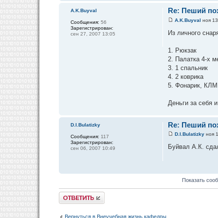
Re: Пеший пох
A.K.Buyval
A.K.Buyval
ноя 13
Сообщения:
56
Зарегистрирован:
Из личного снар
сен 27, 2007 13:05
1. Рюкзак
2. Палатка 4-х м
3. 1 спальник
4. 2 коврика
5. Фонарик, КЛ
Деньги за себя 
Re: Пеший пох
D.I.Bulatizky
D.I.Bulatizky
ноя 1
Сообщения:
117
Зарегистрирован:
Буйвал А.К. сда
сен 06, 2007 10:49
Показать соо
Ответить
Вернуться в Внеучебная жизнь кафедры