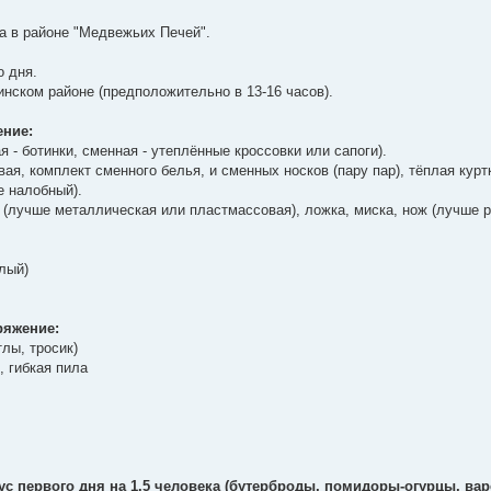
ка в районе "Медвежьих Печей".
о дня.
инском районе (предположительно в 13-16 часов).
ение:
я - ботинки, сменная - утеплённые кроссовки или сапоги).
вая, комплект сменного белья, и сменных носков (пару пар), тёплая курт
е налобный).
 (лучше металлическая или пластмассовая), ложка, миска, нож (лучше р
плый)
ряжение:
тлы, тросик)
), гибкая пила
кус первого дня на 1.5 человека (бутерброды, помидоры-огурцы, ва