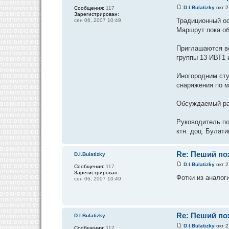
D.I.Bulatizky
окт 2
Сообщения:
117
Зарегистрирован:
Традиционный ос
сен 06, 2007 10:49
Маршрут пока о
Приглашаются вс
группы 13-ИВТ1 
Иногородним сту
снаряжения по м
Обсуждаемый ран
Руководитель п
ктн. доц. Булати
Re: Пеший пох
D.I.Bulatizky
D.I.Bulatizky
окт 2
Сообщения:
117
Зарегистрирован:
Фотки из аналог
сен 06, 2007 10:49
Re: Пеший пох
D.I.Bulatizky
D.I.Bulatizky
окт 2
Сообщения:
117