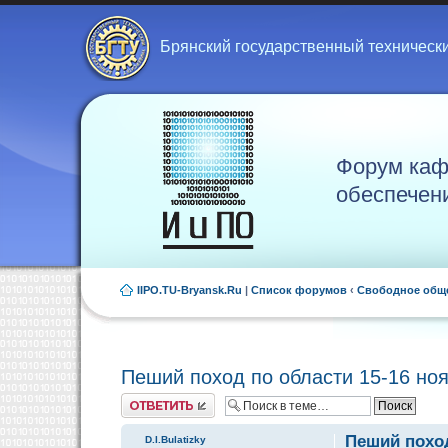
Брянский государственный техническ
Форум каф
обеспечен
IIPO.TU-Bryansk.Ru
|
Список форумов
‹
Свободное общ
Пеший поход по области 15-16 но
Ответить
Пеший поход
D.I.Bulatizky