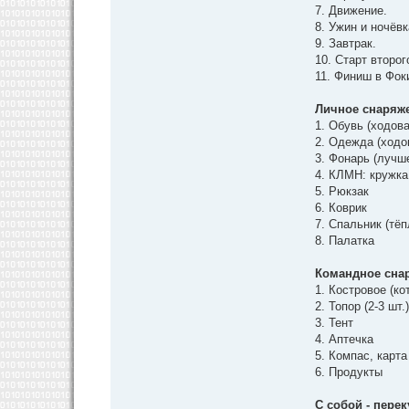
7. Движение.
8. Ужин и ночёв
9. Завтрак.
10. Старт второг
11. Финиш в Фок
Личное снаряж
1. Обувь (ходова
2. Одежда (ходо
3. Фонарь (лучш
4. КЛМН: кружка
5. Рюкзак
6. Коврик
7. Спальник (тё
8. Палатка
Командное сна
1. Костровое (ко
2. Топор (2-3 шт.
3. Тент
4. Аптечка
5. Компас, карта
6. Продукты
С собой - пере