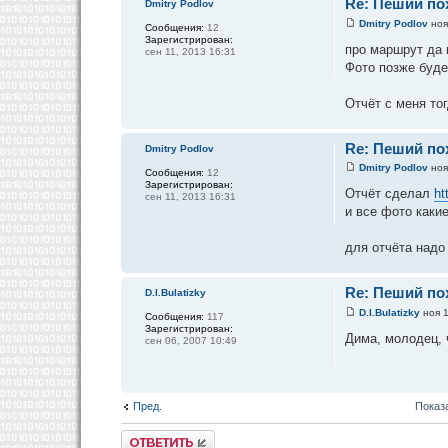
Re: Пеший пох
Dmitry Podlov
Dmitry Podlov
ноя
Сообщения:
12
Зарегистрирован:
про маршрут да в
сен 11, 2013 16:31
Фото позже буде
Отчёт с меня то
Re: Пеший пох
Dmitry Podlov
Dmitry Podlov
ноя
Сообщения:
12
Зарегистрирован:
Отчёт сделал
ht
сен 11, 2013 16:31
и все фото какие
для отчёта надо
Re: Пеший пох
D.I.Bulatizky
D.I.Bulatizky
ноя 1
Сообщения:
117
Зарегистрирован:
Дима, молодец, 
сен 06, 2007 10:49
Пред.
Показ
Ответить