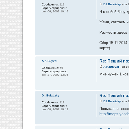
D.I.Bulatizky
ноя 1
Сообщения:
117
Зарегистрирован:
Я с собой беру 
сен 06, 2007 10:49
Женя, считаем ч
Размести здесь 
Сбор 15.11.2014 
карте).
Re: Пеший пох
A.K.Buyval
A.K.Buyval
ноя 14
Сообщения:
56
Зарегистрирован:
Мне нужен 1 ков
сен 27, 2007 13:05
Re: Пеший пох
D.I.Bulatizky
D.I.Bulatizky
ноя 1
Сообщения:
117
Зарегистрирован:
Попытался восст
сен 06, 2007 10:49
http://maps.yand