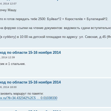
4, 2014 12:07
дочку Машу.
то я готов передать тебе 2500: Буйвал*2 + Коростелёв + Булатицкий*2.
на форуме ссылки на чтение документов: ведомость сдачи вступительно
(в субботу) в 10:00 на детской площадке по адресу: ул. Севская, д.45 (Ф
од по области 15-16 ноября 2014
, 2014 12:39
рик и 1 спальник.
од по области 15-16 ноября 2014
6, 2014 18:00
ановить маршрут по памяти:
ex.ru/?ll=34.432342%2C5 ... 0.01038330