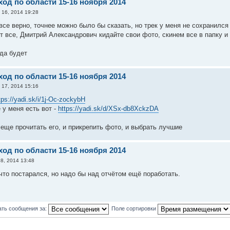
од по области 15-16 ноября 2014
 16, 2014 19:28
се верно, точнее можно было бы сказать, но трек у меня не сохранился 
т все, Дмитрий Александрович кидайте свои фото, скинем все в папку 
гда будет
од по области 15-16 ноября 2014
 17, 2014 15:16
tps://yadi.sk/i/1j-Oc-zockybH
 у меня есть вот -
https://yadi.sk/d/XSx-db8XckzDA
 еще прочитать его, и прикрепить фото, и выбрать лучшие
од по области 15-16 ноября 2014
8, 2014 13:48
что постарался, но надо бы над отчётом ещё поработать.
ать сообщения за:
Поле сортировки