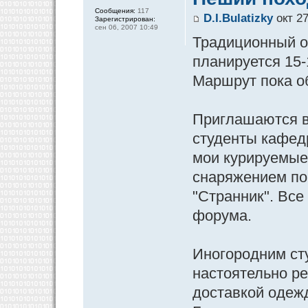
Сообщения:
117
D.I.Bulatizky
окт 27
Зарегистрирован:
сен 06, 2007 10:49
Традиционный о
планируется 15-
Маршрут пока о
Приглашаются в
студенты кафед
мои курируемые 
снаряжением пом
"Странник". Все 
форума.
Иногородним ст
настоятельно р
доставкой одеж