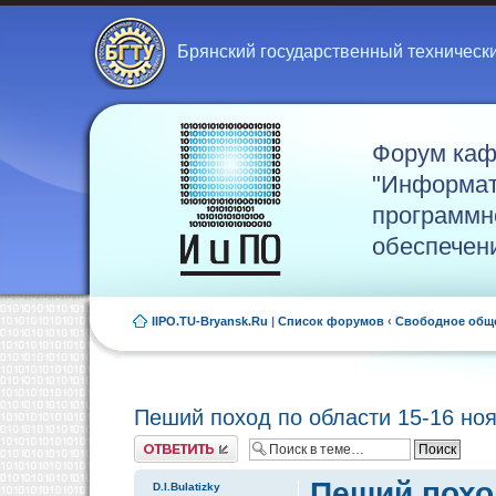
Брянский государственный техническ
Форум ка
"Информат
программн
обеспечен
IIPO.TU-Bryansk.Ru
|
Список форумов
‹
Свободное общ
Пеший поход по области 15-16 но
Ответить
Пеший поход
D.I.Bulatizky