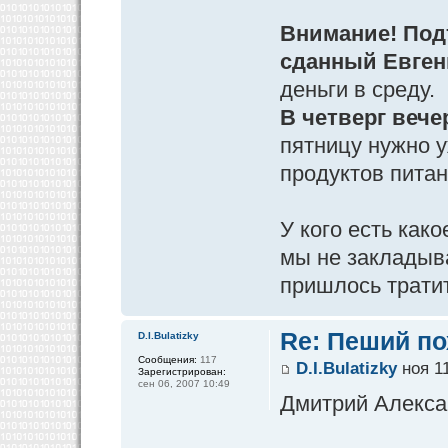
Внимание! Под
сданный Евген
деньги в среду.
В четверг вече
пятницу нужно у
продуктов питан
У кого есть как
мы не закладыв
пришлось тратит
Re: Пеший по
D.I.Bulatizky
Сообщения:
117
D.I.Bulatizky
ноя 11
Зарегистрирован:
сен 06, 2007 10:49
Дмитрий Алекса