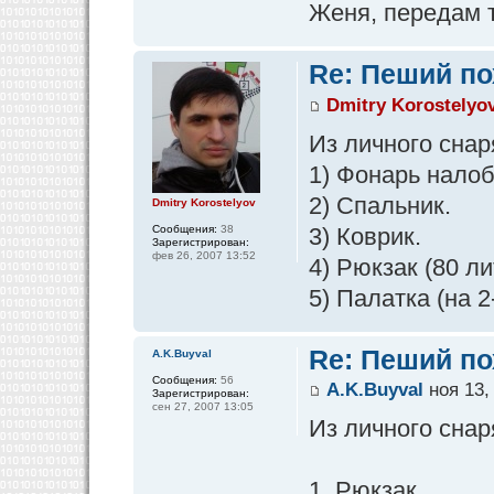
Женя, передам т
Re: Пеший по
Dmitry Korostelyo
Из личного снар
1) Фонарь налоб
2) Спальник.
Dmitry Korostelyov
3) Коврик.
Сообщения:
38
Зарегистрирован:
фев 26, 2007 13:52
4) Рюкзак (80 ли
5) Палатка (на 2
Re: Пеший по
A.K.Buyval
Сообщения:
56
A.K.Buyval
ноя 13,
Зарегистрирован:
сен 27, 2007 13:05
Из личного снар
1. Рюкзак