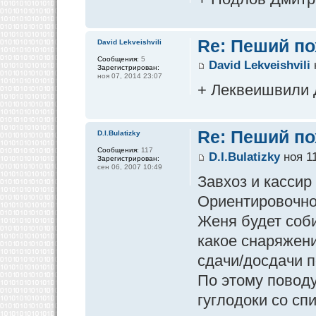
Re: Пеший по
David Lekveishvili
Сообщения:
5
David Lekveishvili
Зарегистрирован:
ноя 07, 2014 23:07
+ Леквеишвили
Re: Пеший по
D.I.Bulatizky
Сообщения:
117
D.I.Bulatizky
ноя 11
Зарегистрирован:
сен 06, 2007 10:49
Завхоз и кассир
Ориентировочно 
Женя будет соби
какое снаряжени
сдачи/досдачи п
По этому поводу
гуглодоки со сп