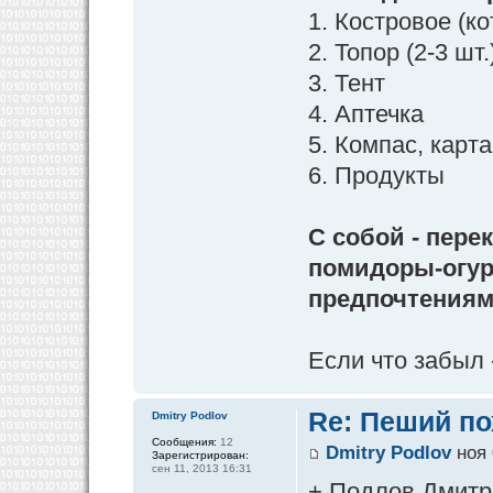
1. Костровое (ко
2. Топор (2-3 шт
3. Тент
4. Аптечка
5. Компас, карта
6. Продукты
С собой - пере
помидоры-огур
предпочтениям
Если что забыл 
Re: Пеший по
Dmitry Podlov
Сообщения:
12
Dmitry Podlov
ноя 
Зарегистрирован:
сен 11, 2013 16:31
+ Подлов Дмитр