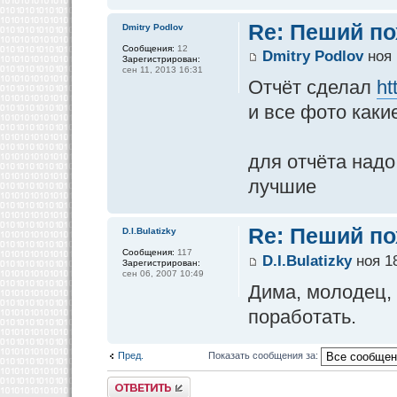
Re: Пеший по
Dmitry Podlov
Сообщения:
12
Dmitry Podlov
ноя 
Зарегистрирован:
сен 11, 2013 16:31
Отчёт сделал
ht
и все фото какие
для отчёта надо
лучшие
Re: Пеший по
D.I.Bulatizky
Сообщения:
117
D.I.Bulatizky
ноя 18
Зарегистрирован:
сен 06, 2007 10:49
Дима, молодец, 
поработать.
Пред.
Показать сообщения за:
Ответить