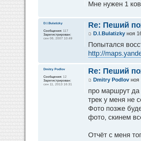
Мне нужен 1 ков
Re: Пеший по
D.I.Bulatizky
Сообщения:
117
D.I.Bulatizky
ноя 16
Зарегистрирован:
сен 06, 2007 10:49
Попытался восс
http://maps.yand
Re: Пеший по
Dmitry Podlov
Сообщения:
12
Dmitry Podlov
ноя 
Зарегистрирован:
сен 11, 2013 16:31
про маршрут да 
трек у меня не с
Фото позже буде
фото, скинем вс
Отчёт с меня то