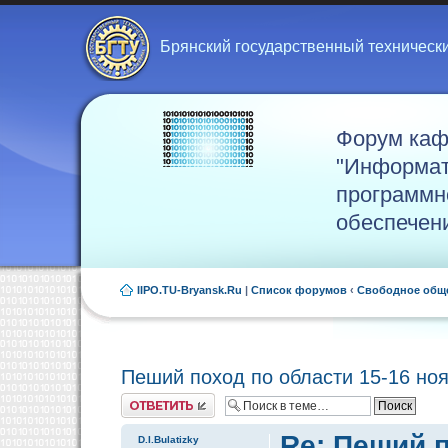
Брянский государственный техническ
Форум ка
"Информат
программн
обеспечен
IIPO.TU-Bryansk.Ru
|
Список форумов
‹
Свободное общ
Пеший поход по области 15-16 но
Ответить
Re: Пеший п
D.I.Bulatizky