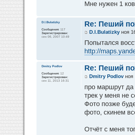
Мне нужен 1 ков
Re: Пеший по
D.I.Bulatizky
Сообщения:
117
D.I.Bulatizky
ноя 16
Зарегистрирован:
сен 06, 2007 10:49
Попытался восс
http://maps.yand
Re: Пеший по
Dmitry Podlov
Сообщения:
12
Dmitry Podlov
ноя 
Зарегистрирован:
сен 11, 2013 16:31
про маршрут да 
трек у меня не с
Фото позже буде
фото, скинем вс
Отчёт с меня то