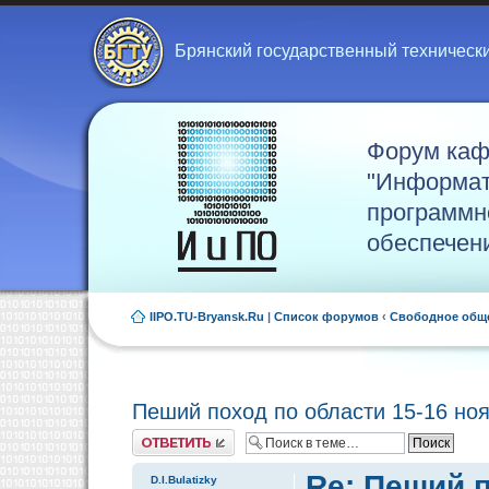
Брянский государственный техническ
Форум ка
"Информат
программн
обеспечен
IIPO.TU-Bryansk.Ru
|
Список форумов
‹
Свободное общ
Пеший поход по области 15-16 но
Ответить
Re: Пеший п
D.I.Bulatizky