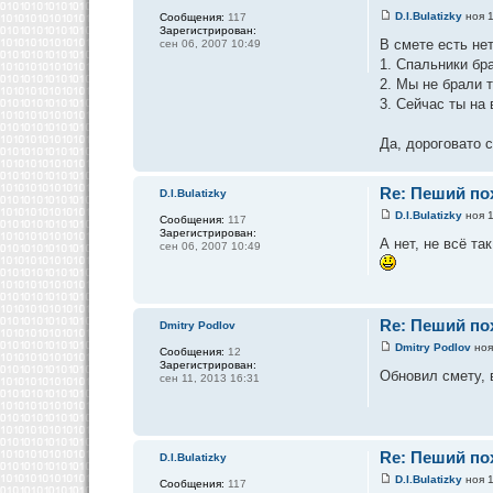
D.I.Bulatizky
ноя 1
Сообщения:
117
Зарегистрирован:
В смете есть не
сен 06, 2007 10:49
1. Спальники бр
2. Мы не брали т
3. Сейчас ты на 
Да, дороговато 
Re: Пеший пох
D.I.Bulatizky
D.I.Bulatizky
ноя 1
Сообщения:
117
Зарегистрирован:
А нет, не всё т
сен 06, 2007 10:49
Re: Пеший пох
Dmitry Podlov
Dmitry Podlov
ноя
Сообщения:
12
Зарегистрирован:
Обновил смету, 
сен 11, 2013 16:31
Re: Пеший пох
D.I.Bulatizky
D.I.Bulatizky
ноя 1
Сообщения:
117