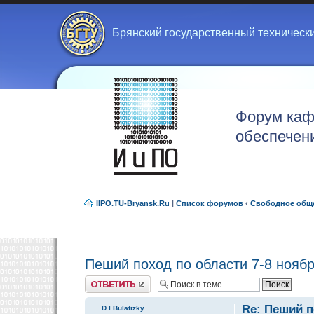
Брянский государственный техническ
Форум каф
обеспечен
IIPO.TU-Bryansk.Ru
|
Список форумов
‹
Свободное общ
Пеший поход по области 7-8 нояб
Ответить
Re: Пеший п
D.I.Bulatizky