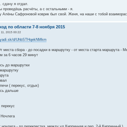
. сдачу я отдал.
ы проведёшь расчёты, а с остальными - я.
у Алёны Сафроновой коврик был свой. Женя, на наши с тобой взаиморасч
од по области 7-8 ноября 2015
 11, 2015 00:22
//yadi.sk/d/UhbSTHqekNMkm
т места сбора - до посадки в маршрутку - от места старта маршрута - М
м за 6 часов 29 минут
ись до маршрутки
в маршрутку
шрута
ивал
печи ( перекус, отдых)
ись дальше
 перекус
 Ночлега
т ночлега - до перекрестка, между ул.Кирпичная и пер. 2-й Кирпичный )