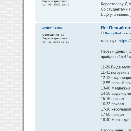
Зарегистрирован:
Коростелёву Д.А
сен 06, 2007 10:49
Со студентами т
Ещё уточнение: 
Re: Пеший пох
Dmitry Podlov
Dmitry Podlov
ноя
Сообщения:
12
Зарегистрирован:
маршрут:
https:
сен 11, 2013 16:31
Первый день: ( О
пройдено 15,47 к
11-26 Выдвинул
11-41 погрузка 
12-12 старт мар
12-55 первый пр
13-40 Медвежьи 
14-30 выдвинул
15-16 привал
16-33 привал
17-10 небольшой
17-50 привал
18-40 Место для
Второй день: ( о