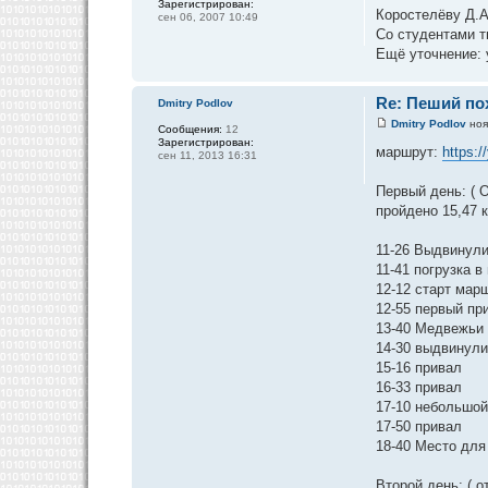
Зарегистрирован:
Коростелёву Д.А
сен 06, 2007 10:49
Со студентами т
Ещё уточнение: 
Re: Пеший пох
Dmitry Podlov
Dmitry Podlov
ноя
Сообщения:
12
Зарегистрирован:
маршрут:
https:
сен 11, 2013 16:31
Первый день: ( О
пройдено 15,47 к
11-26 Выдвинул
11-41 погрузка 
12-12 старт мар
12-55 первый пр
13-40 Медвежьи 
14-30 выдвинул
15-16 привал
16-33 привал
17-10 небольшой
17-50 привал
18-40 Место для
Второй день: ( о