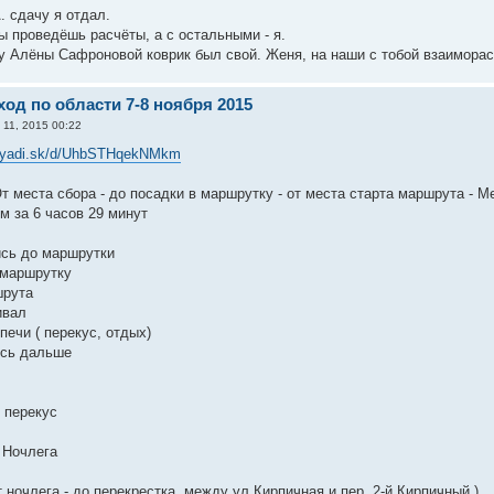
. сдачу я отдал.
ы проведёшь расчёты, а с остальными - я.
у Алёны Сафроновой коврик был свой. Женя, на наши с тобой взаиморасч
од по области 7-8 ноября 2015
 11, 2015 00:22
//yadi.sk/d/UhbSTHqekNMkm
т места сбора - до посадки в маршрутку - от места старта маршрута - М
м за 6 часов 29 минут
ись до маршрутки
в маршрутку
шрута
ивал
печи ( перекус, отдых)
ись дальше
 перекус
 Ночлега
т ночлега - до перекрестка, между ул.Кирпичная и пер. 2-й Кирпичный )