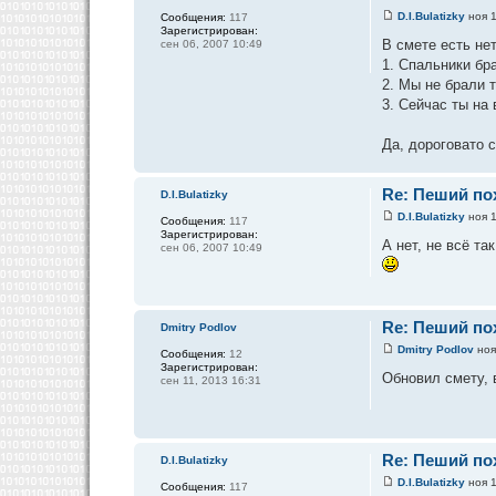
D.I.Bulatizky
ноя 1
Сообщения:
117
Зарегистрирован:
В смете есть не
сен 06, 2007 10:49
1. Спальники бр
2. Мы не брали т
3. Сейчас ты на 
Да, дороговато 
Re: Пеший пох
D.I.Bulatizky
D.I.Bulatizky
ноя 1
Сообщения:
117
Зарегистрирован:
А нет, не всё т
сен 06, 2007 10:49
Re: Пеший пох
Dmitry Podlov
Dmitry Podlov
ноя
Сообщения:
12
Зарегистрирован:
Обновил смету, 
сен 11, 2013 16:31
Re: Пеший пох
D.I.Bulatizky
D.I.Bulatizky
ноя 1
Сообщения:
117