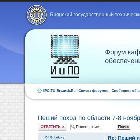
Брянский государственный техническ
Форум каф
обеспечен
IIPO.TU-Bryansk.Ru
|
Список форумов
‹
Свободное общ
Пеший поход по области 7-8 нояб
Ответить
Re: Пеший п
D.I.Bulatizky