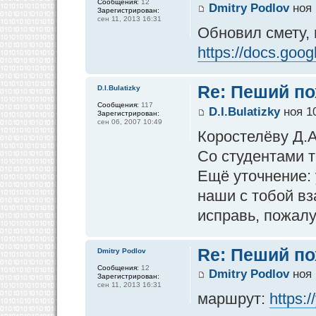
Сообщения:
12
Dmitry Podlov
ноя 
Зарегистрирован:
сен 11, 2013 16:31
Обновил смету, 
https://docs.goog
Re: Пеший по
D.I.Bulatizky
Сообщения:
117
D.I.Bulatizky
ноя 10
Зарегистрирован:
сен 06, 2007 10:49
Коростелёву Д.А
Со студентами т
Ещё уточнение:
наши с тобой вз
исправь, пожалу
Re: Пеший по
Dmitry Podlov
Сообщения:
12
Dmitry Podlov
ноя 
Зарегистрирован:
сен 11, 2013 16:31
маршрут:
https: