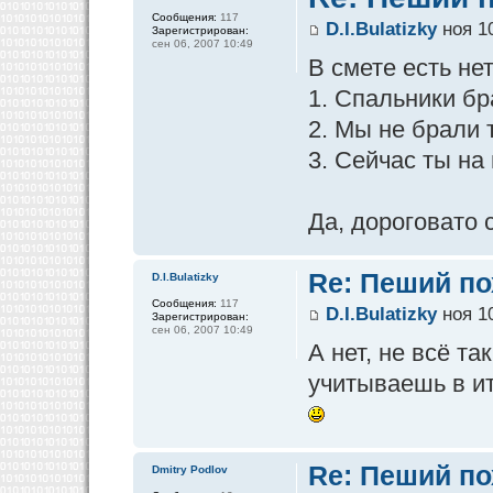
Сообщения:
117
D.I.Bulatizky
ноя 10
Зарегистрирован:
сен 06, 2007 10:49
В смете есть не
1. Спальники бр
2. Мы не брали т
3. Сейчас ты на
Да, дороговато 
Re: Пеший по
D.I.Bulatizky
Сообщения:
117
D.I.Bulatizky
ноя 10
Зарегистрирован:
сен 06, 2007 10:49
А нет, не всё т
учитываешь в и
Re: Пеший по
Dmitry Podlov