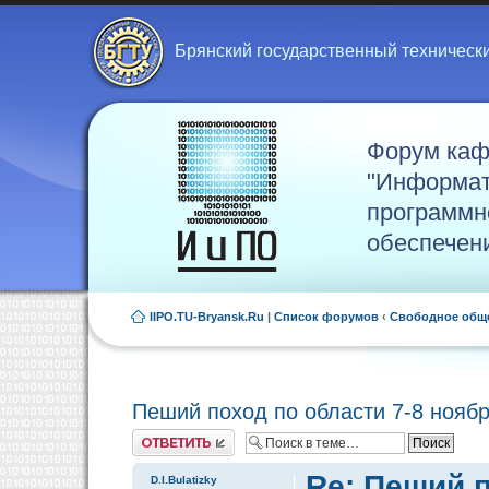
Брянский государственный техническ
Форум ка
"Информат
программн
обеспечен
IIPO.TU-Bryansk.Ru
|
Список форумов
‹
Свободное общ
Пеший поход по области 7-8 нояб
Ответить
Re: Пеший п
D.I.Bulatizky