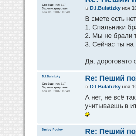
Сообщения:
117
D.I.Bulatizky
ноя 10
Зарегистрирован:
сен 06, 2007 10:49
В смете есть не
1. Спальники бр
2. Мы не брали т
3. Сейчас ты на
Да, дороговато 
Re: Пеший по
D.I.Bulatizky
Сообщения:
117
D.I.Bulatizky
ноя 10
Зарегистрирован:
сен 06, 2007 10:49
А нет, не всё т
учитываешь в и
Re: Пеший по
Dmitry Podlov