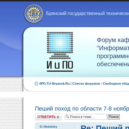
Брянский государственный техническ
Форум ка
"Информат
программн
обеспечен
IIPO.TU-Bryansk.Ru
|
Список форумов
‹
Свободное общ
Пеший поход по области 7-8 нояб
Ответить
Re: Пеший п
D.I.Bulatizky