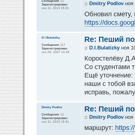
Сообщения:
12
Dmitry Podlov
ноя 
Зарегистрирован:
сен 11, 2013 16:31
Обновил смету, 
https://docs.goog
Re: Пеший по
D.I.Bulatizky
Сообщения:
117
D.I.Bulatizky
ноя 10
Зарегистрирован:
сен 06, 2007 10:49
Коростелёву Д.А
Со студентами т
Ещё уточнение:
наши с тобой вз
исправь, пожалу
Re: Пеший по
Dmitry Podlov
Сообщения:
12
Dmitry Podlov
ноя 
Зарегистрирован:
сен 11, 2013 16:31
маршрут:
https: