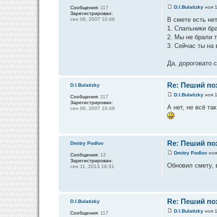
D.I.Bulatizky
ноя 1
Сообщения:
117
Зарегистрирован:
В смете есть не
сен 06, 2007 10:49
1. Спальники бр
2. Мы не брали т
3. Сейчас ты на 
Да, дороговато 
Re: Пеший пох
D.I.Bulatizky
D.I.Bulatizky
ноя 1
Сообщения:
117
Зарегистрирован:
А нет, не всё т
сен 06, 2007 10:49
Re: Пеший пох
Dmitry Podlov
Dmitry Podlov
ноя
Сообщения:
12
Зарегистрирован:
Обновил смету, 
сен 11, 2013 16:31
Re: Пеший пох
D.I.Bulatizky
D.I.Bulatizky
ноя 1
Сообщения:
117