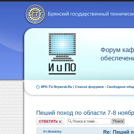
Брянский государственный техническ
Форум каф
обеспечен
IIPO.TU-Bryansk.Ru
|
Список форумов
‹
Свободное общ
Пеший поход по области 7-8 нояб
Ответить
Re: Пеший п
D.I.Bulatizky