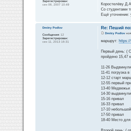
Зарегистрирован:
Коростелёву Д.А
сен 06, 2007 10:49
Со студентами т
Ещё уточнение: 
Re: Пеший пох
Dmitry Podlov
Dmitry Podlov
ноя
Сообщения:
12
Зарегистрирован:
маршрут:
https:
сен 11, 2013 16:31
Первый день: ( О
пройдено 15,47 к
11-26 Выдвинул
11-41 погрузка 
12-12 старт мар
12-55 первый пр
13-40 Медвежьи 
14-30 выдвинул
15-16 привал
16-33 привал
17-10 небольшой
17-50 привал
18-40 Место для
Второй день: ( о