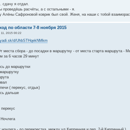
. сдачу я отдал.
ы проведёшь расчёты, а с остальными - я.
у Алёны Сафроновой коврик был свой. Женя, на наши с тобой взаиморасч
од по области 7-8 ноября 2015
 11, 2015 00:22
//yadi.sk/d/UhbSTHqekNMkm
т места сбора - до посадки в маршрутку - от места старта маршрута - М
м за 6 часов 29 минут
ись до маршрутки
в маршрутку
шрута
ивал
печи ( перекус, отдых)
ись дальше
 перекус
 Ночлега
т ночлега - до перекрестка, между ул.Кирпичная и пер. 2-й Кирпичный )