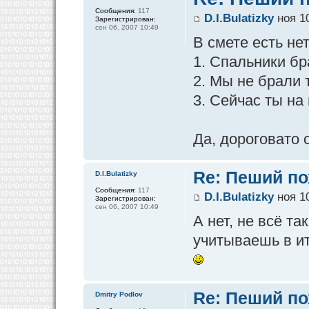
Сообщения:
117
D.I.Bulatizky
ноя 10
Зарегистрирован:
сен 06, 2007 10:49
В смете есть не
1. Спальники бр
2. Мы не брали т
3. Сейчас ты на
Да, дороговато 
Re: Пеший по
D.I.Bulatizky
Сообщения:
117
D.I.Bulatizky
ноя 10
Зарегистрирован:
сен 06, 2007 10:49
А нет, не всё т
учитываешь в и
Re: Пеший по
Dmitry Podlov