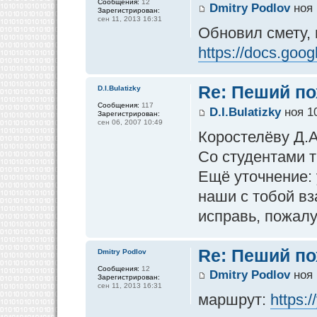
Сообщения:
12
Dmitry Podlov
ноя 
Зарегистрирован:
сен 11, 2013 16:31
Обновил смету, 
https://docs.goog
Re: Пеший по
D.I.Bulatizky
Сообщения:
117
D.I.Bulatizky
ноя 10
Зарегистрирован:
сен 06, 2007 10:49
Коростелёву Д.А
Со студентами т
Ещё уточнение:
наши с тобой вз
исправь, пожалу
Re: Пеший по
Dmitry Podlov
Сообщения:
12
Dmitry Podlov
ноя 
Зарегистрирован:
сен 11, 2013 16:31
маршрут:
https: