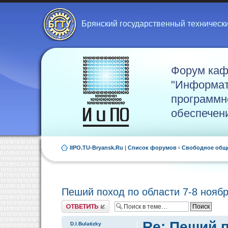
Брянский государственный техническ
Форум ка
"Информат
программн
обеспечен
IIPO.TU-Bryansk.Ru
|
Список форумов
‹
Свободное общ
Пеший поход по области 7-8 нояб
Ответить
Re: Пеший п
D.I.Bulatizky