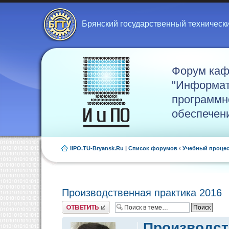
Брянский государственный техническ
Форум ка
"Информат
программн
обеспечен
IIPO.TU-Bryansk.Ru
|
Список форумов
‹
Учебный проце
Производственная практика 2016
Ответить
Производст