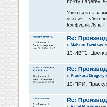
почту LagerevDG
Учиться и не разм
учиться - губитель
Конфуций. Лунь - 
Re: Производ
Maksim Tsvetkov
Сообщения:
3
Maksim Tsvetkov
м
Зарегистрирован:
ноя 06, 2014 12:47
13-ИВТ1, Цветко
Re: Производ
Praskura Gregory
Vladimirovich
Praskura Gregory 
Сообщения:
1
Зарегистрирован:
окт 18, 2014 09:55
13-ПРИ, Праскур
Re: Производ
Pavel Minakov
Сообщения:
1
Pavel Minakov
май 