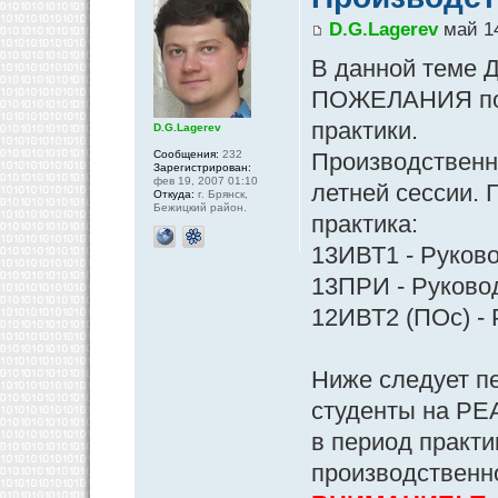
D.G.Lagerev
май 14
В данной теме Д
ПОЖЕЛАНИЯ по 
практики.
D.G.Lagerev
Сообщения:
232
Производственна
Зарегистрирован:
фев 19, 2007 01:10
летней сессии. 
Откуда:
г. Брянск,
Бежицкий район.
практика:
13ИВТ1 - Руково
13ПРИ - Руковод
12ИВТ2 (ПОс) - 
Ниже следует п
студенты на РЕ
в период практи
производственн