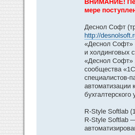
ВНИМАНИЕ! Пер
мере поступле
Деснол Софт (тр
http://desnolsoft
«Деснол Софт» 
и холдинговых 
«Деснол Софт» 
сообщества «1С
специалистов-п
автоматизации к
бухгалтерского 
R-Style Softlab (
R-Style Softlab
автоматизирова