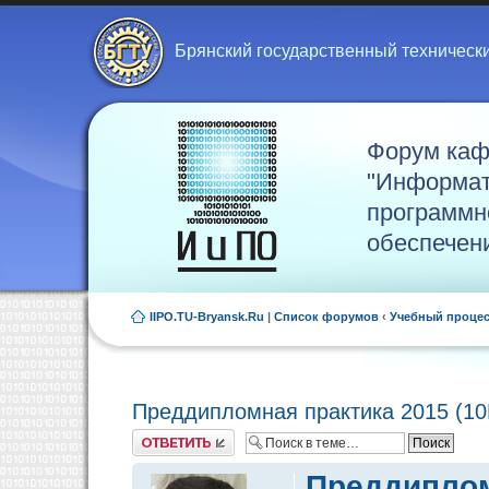
Брянский государственный техническ
Форум ка
"Информат
программн
обеспечен
IIPO.TU-Bryansk.Ru
|
Список форумов
‹
Учебный проце
Преддипломная практика 2015 (1
Ответить
Преддиплом