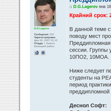
D.G.Lagerev
янв 18
Крайний срок: 2
В данной теме 
D.G.Lagerev
Сообщения:
232
поводу мест пр
Зарегистрирован:
фев 19, 2007 01:10
Преддипломная 
Откуда:
г. Брянск,
Бежицкий район.
сессии. Группы 
10ПО2, 10МОА.
Ниже следует п
студенты на РЕ
период практики
преддипломной 
Деснол Софт: