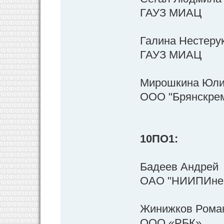
ГАУЗ МИАЦ
Галина Нестерук
ГАУЗ МИАЦ
Мирошкина Юл
ООО "Брянскре
10ПО1:
Бадеев Андрей
ОАО "НИИПИнеф
Жинижков Рома
ООО «РБК»