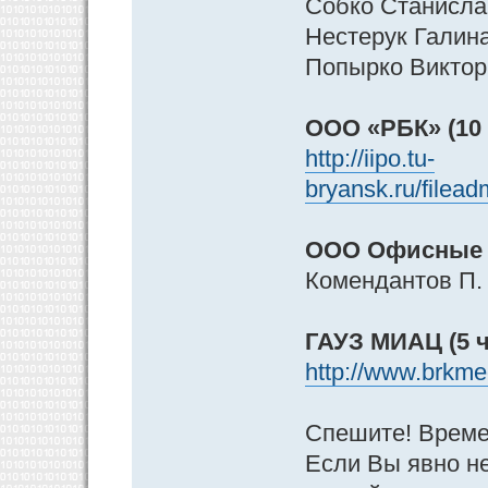
Собко Станисла
Нестерук Галин
Попырко Виктор
ООО «РБК» (10 
http://iipo.tu-
bryansk.ru/file
ООО Офисные т
Комендантов П.
ГАУЗ МИАЦ (5 ч
http://www.brkmed
Спешите! Време
Если Вы явно не