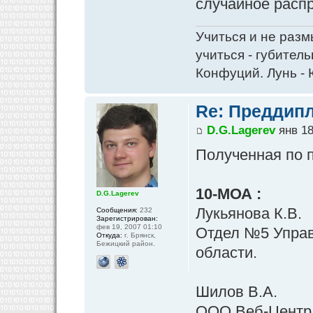
случайное расп
Учиться и не разм
учиться - губитель
Конфуций. Лунь - 
Re: Преддипл
D.G.Lagerev
янв 18
Полученная по 
10-МОА :
D.G.Lagerev
Лукьянова К.В.
Сообщения:
232
Зарегистрирован:
фев 19, 2007 01:10
Отдел №5 Управ
Откуда:
г. Брянск,
Бежицкий район.
области.
Шилов В.А.
ООО Веб-Центр, 