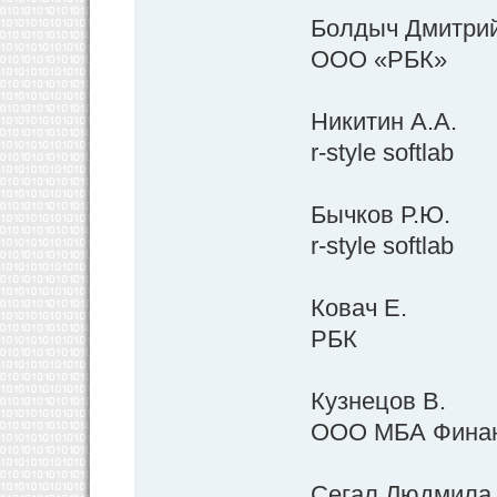
Болдыч Дмитри
ООО «РБК»
Никитин А.А.
r-style softlab
Бычков Р.Ю.
r-style softlab
Ковач Е.
РБК
Кузнецов В.
ООО МБА Фина
Сегал Людмила