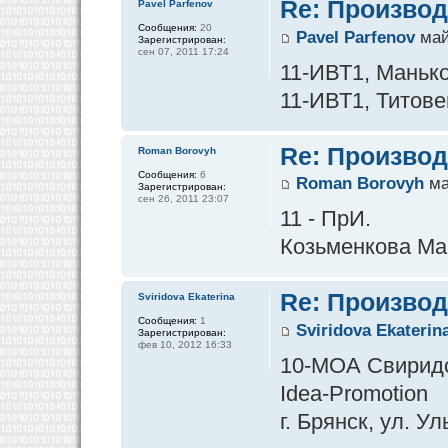
Re: Производ
Pavel Parfenov
Сообщения:
20
Pavel Parfenov
май
Зарегистрирован:
сен 07, 2011 17:24
11-ИВТ1, Маньков
11-ИВТ1, Титовец
Re: Производ
Roman Borovyh
Сообщения:
6
Roman Borovyh
ма
Зарегистрирован:
сен 26, 2011 23:07
11 - ПрИ.
Козьменкова Мар
Re: Производ
Sviridova Ekaterina
Сообщения:
1
Sviridova Ekaterin
Зарегистрирован:
фев 10, 2012 16:33
10-МОА Свирид
Idea-Promotion
г. Брянск, ул. У