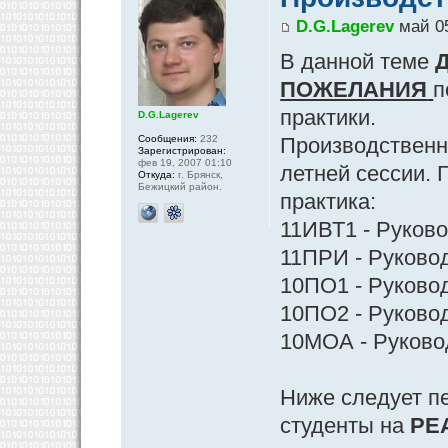
D.G.Lagerev
май 05
В данной теме
Д
ПОЖЕЛАНИЯ
п
практики.
D.G.Lagerev
Сообщения:
232
Производственна
Зарегистрирован:
фев 19, 2007 01:10
летней сессии. 
Откуда:
г. Брянск,
Бежицкий район.
практика:
11ИВТ1 - Руково
11ПРИ - Руковод
10ПО1 - Руковод
10ПО2 - Руковод
10МОА - Руковод
Ниже следует п
студенты на
РЕ