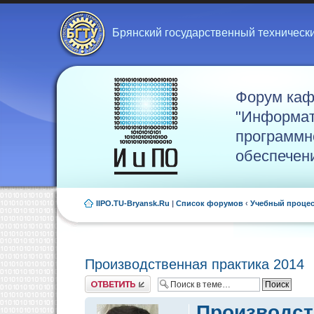
Брянский государственный техническ
Форум ка
"Информат
программн
обеспечен
IIPO.TU-Bryansk.Ru
|
Список форумов
‹
Учебный проце
Производственная практика 2014
Ответить
Производст