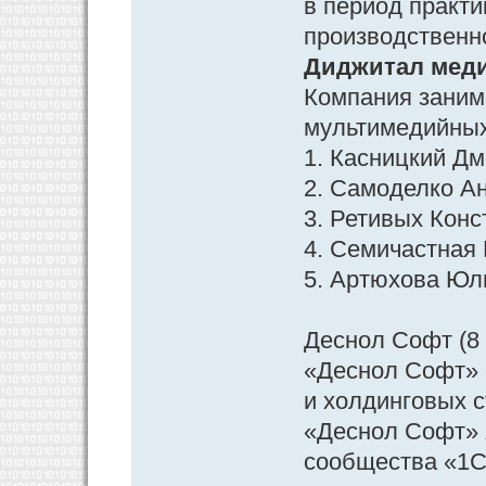
в период практи
производственн
Диджитал медиа
Компания заним
мультимедийных
1. Касницкий Д
2. Самоделко А
3. Ретивых Конс
4. Семичастная
5. Артюхова Юл
Деснол Софт (8 
«Деснол Софт» 
и холдинговых 
«Деснол Софт» 
сообщества «1С