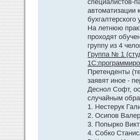
специалистов-п
автоматизации к
бухгалтерского 
На летнюю практ
проходят обуче
группу из 4 чело
Группа № 1 (сту
1С:программиров
Претенденты (те
заявят иное - п
Деснол Софт, о
случайным обра
1. Нестерук Гал
2. Осипов Валер
3. Попырко Викт
4. Собко Станис