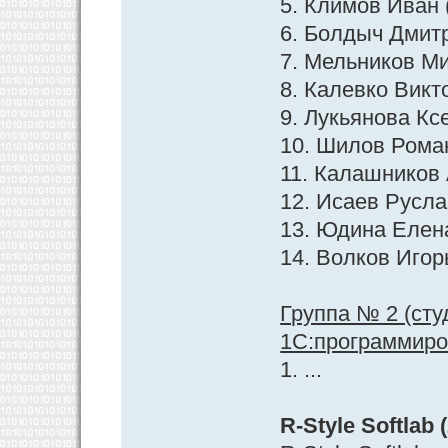
5. Климов Иван 
6. Болдыч Дмит
7. Мельников М
8. Калевко Викт
9. Лукьянова Кс
10. Шилов Рома
11. Калашников
12. Исаев Русла
13. Юдина Елен
14. Волков Игор
Группа № 2 (ст
1С:программиров
1. ...
R-Style Softlab 