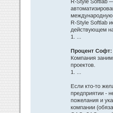
R-Style Softlab
автоматизирова
международную 
R-Style Softlab
действующем на
1. ...
Процент Софт: 
Компания заним
проектов.
1. ...
Если кто-то жел
предприятии - н
пожелания и ук
компании (обяз