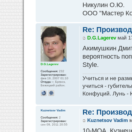
Никулин О.Ю.
ООО "Мастер К
Re: Производ
D.G.Lagerev
май 17
Акимушкин Дмитр
вероятность поп
Style.
D.G.Lagerev
Сообщения:
232
Зарегистрирован:
Учиться и не разм
фев 19, 2007 01:10
Откуда:
г. Брянск,
учиться - губитель
Бежицкий район.
Конфуций. Лунь - 
Re: Производ
Kuznetsov Vadim
Сообщения:
2
Kuznetsov Vadim
м
Зарегистрирован:
сен 09, 2011 20:55
10-МОА, Кузне