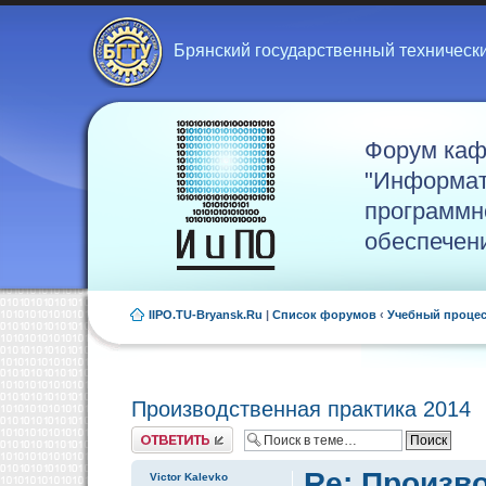
Брянский государственный техническ
Форум ка
"Информат
программн
обеспечен
IIPO.TU-Bryansk.Ru
|
Список форумов
‹
Учебный проце
Производственная практика 2014
Ответить
Re: Произв
Victor Kalevko