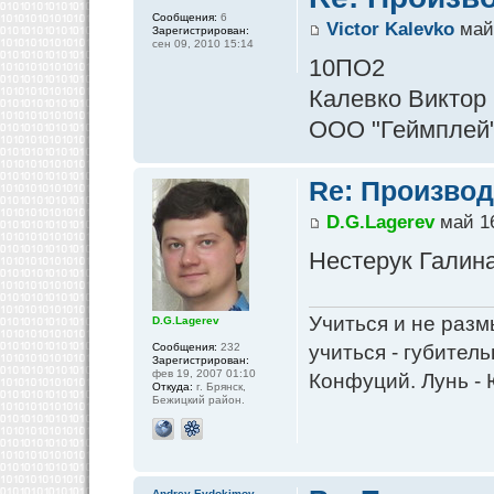
Сообщения:
6
Victor Kalevko
май 
Зарегистрирован:
сен 09, 2010 15:14
10ПО2
Калевко Виктор
ООО "Геймплей"
Re: Производ
D.G.Lagerev
май 16
Нестерук Галин
Учиться и не разм
D.G.Lagerev
Сообщения:
232
учиться - губитель
Зарегистрирован:
фев 19, 2007 01:10
Конфуций. Лунь - 
Откуда:
г. Брянск,
Бежицкий район.
Andrey Evdokimov