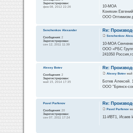
Зарегистрирован:
10-МОА
фев 08, 2012 22:26
Коняхин Евгени
ООО Оптимизм.р
Re: Производ
Senchenkov Alexander
Senchenkov Alex
Сообщения:
2
Зарегистрирован:
10-MOA Сенченк
сен 12, 2011 11:39
ООО «РБС Групп
241050 Россия,го
Re: Производ
Alexey Botev
Alexey Botev
май 
Сообщения:
2
Зарегистрирован:
Ботев Алексей. 
май 15, 2014 17:35
ООО "Брянск-соф
Re: Производ
Pavel Parfenov
Pavel Parfenov
ма
Сообщения:
20
Зарегистрирован:
11-ИВТ1, Исаев 
сен 07, 2011 17:24