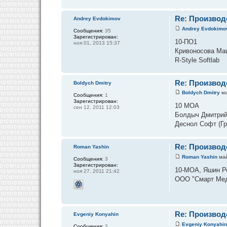
Re: Производ
Andrey Evdokimov
Andrey Evdokimo
Сообщения:
35
Зарегистрирован:
10-ПО1
ноя 01, 2013 15:37
Кривоносова Ма
R-Style Softlab
Re: Производ
Boldych Dmitry
Boldych Dmitry
ма
Сообщения:
1
Зарегистрирован:
10 МОА
сен 12, 2011 12:03
Болдыч Дмитри
Деснол Софт (Г
Re: Производ
Roman Yashin
Roman Yashin
май
Сообщения:
3
Зарегистрирован:
10-МОА, Яшин Р
ноя 27, 2011 21:42
ООО "Смарт Меди
Re: Производ
Evgeniy Konyahin
Evgeniy Konyahi
Сообщения:
3