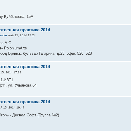
й
у Куйбышева, 15А
ственная практика 2014
ander
май 15, 2014 17:24
ов А.С.
» PoloniumArts
род Брянск, бульвар Гагарина, д.23, офис 526, 528
ственная практика 2014
15, 2014 17:38
11-ИВТ1
т", ул. Ульянова 64
ственная практика 2014
й 15, 2014 19:44
Игорь - Деснол Софт (Группа №2)