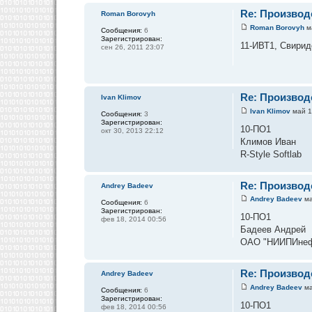
Re: Производ
Roman Borovyh
Roman Borovyh
ма
Сообщения:
6
Зарегистрирован:
11-ИВТ1, Свиридо
сен 26, 2011 23:07
Re: Производ
Ivan Klimov
Ivan Klimov
май 1
Сообщения:
3
Зарегистрирован:
10-ПО1
окт 30, 2013 22:12
Климов Иван
R-Style Softlab
Re: Производ
Andrey Badeev
Andrey Badeev
ма
Сообщения:
6
Зарегистрирован:
10-ПО1
фев 18, 2014 00:56
Бадеев Андрей
ОАО "НИИПИнефт
Re: Производ
Andrey Badeev
Andrey Badeev
ма
Сообщения:
6
Зарегистрирован:
10-ПО1
фев 18, 2014 00:56