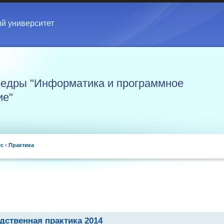
ий университет
едры "Информатика и программное
ие"
сс
‹
Практика
дственная практика 2014