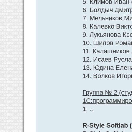
5. Климов Иван 
6. Болдыч Дмит
7. Мельников М
8. Калевко Викт
9. Лукьянова Кс
10. Шилов Рома
11. Калашников
12. Исаев Русла
13. Юдина Елен
14. Волков Игор
Группа № 2 (ст
1С:программиров
1. ...
R-Style Softlab 