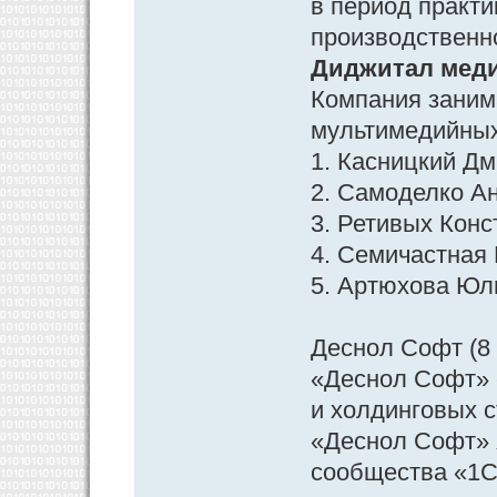
в период практи
производственн
Диджитал медиа
Компания заним
мультимедийных
1. Касницкий Д
2. Самоделко А
3. Ретивых Конс
4. Семичастная
5. Артюхова Юл
Деснол Софт (8 
«Деснол Софт» 
и холдинговых 
«Деснол Софт» 
сообщества «1С