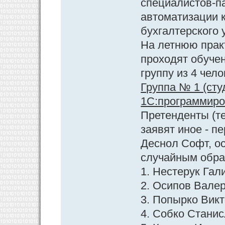
специалистов-п
автоматизации к
бухгалтерского 
На летнюю практ
проходят обуче
группу из 4 чело
Группа № 1 (сту
1С:программиров
Претенденты (те
заявят иное - п
Деснол Софт, о
случайным обра
1. Нестерук Гал
2. Осипов Валер
3. Попырко Викт
4. Собко Станис