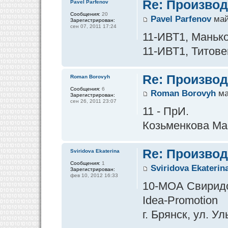
Re: Производ
Pavel Parfenov
Сообщения:
20
Pavel Parfenov
май
Зарегистрирован:
сен 07, 2011 17:24
11-ИВТ1, Маньков
11-ИВТ1, Титовец
Re: Производ
Roman Borovyh
Сообщения:
6
Roman Borovyh
ма
Зарегистрирован:
сен 26, 2011 23:07
11 - ПрИ.
Козьменкова Мар
Re: Производ
Sviridova Ekaterina
Сообщения:
1
Sviridova Ekaterin
Зарегистрирован:
фев 10, 2012 16:33
10-МОА Свирид
Idea-Promotion
г. Брянск, ул. У