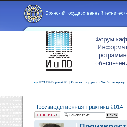
Брянский государственный техническ
Форум ка
"Информат
программн
обеспечен
IIPO.TU-Bryansk.Ru
|
Список форумов
‹
Учебный проце
Производственная практика 2014
Ответить
Производст