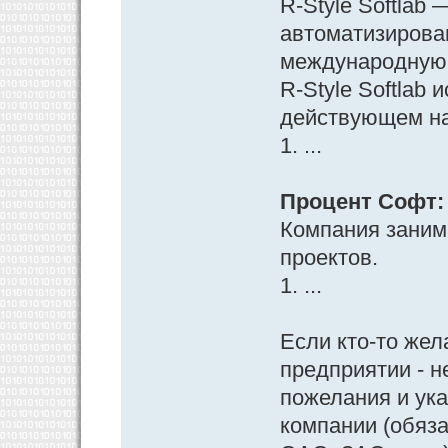
R-Style Softlab
автоматизирова
международную 
R-Style Softlab
действующем на
1. ...
Процент Софт: 
Компания заним
проектов.
1. ...
Если кто-то жел
предприятии - н
пожелания и ук
компании (обяз