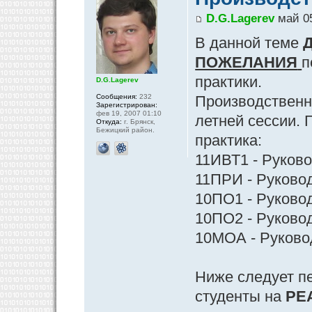
D.G.Lagerev
май 05
В данной теме
Д
ПОЖЕЛАНИЯ
п
практики.
D.G.Lagerev
Сообщения:
232
Производственна
Зарегистрирован:
фев 19, 2007 01:10
летней сессии. 
Откуда:
г. Брянск,
Бежицкий район.
практика:
11ИВТ1 - Руково
11ПРИ - Руковод
10ПО1 - Руковод
10ПО2 - Руковод
10МОА - Руковод
Ниже следует п
студенты на
РЕ