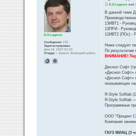
D.G.Lagerev
май 1
В данной теме Д
Производственна
13ИВТ1 - Руково
13ПРИ - Руководи
12ИВТ2 (ПОс) - Р
D.G.Lagerev
Сообщения:
232
Ниже следует пе
Зарегистрирован:
фев 19, 2007 01:10
По результатам 
Откуда:
г. Брянск, Бежицкий район.
ВНИМАНИЕ! Пер
Деснол Софт (тр
«Деснол Софт» с
«Деснол Софт» я
оказывающих нар
R-Style Softlab (
R-Style Softlab
Программные про
ООО "Процент Со
Компания занима
ГАУЗ МИАЦ (3 ч