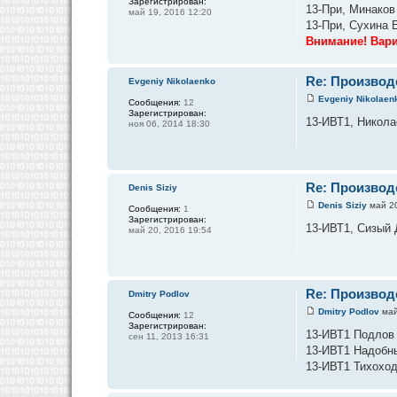
Зарегистрирован:
13-При, Минаков
май 19, 2016 12:20
13-При, Сухина 
Внимание! Вари
Re: Производ
Evgeniy Nikolaenko
Evgeniy Nikolaen
Сообщения:
12
Зарегистрирован:
13-ИВТ1, Николае
ноя 06, 2014 18:30
Re: Производ
Denis Siziy
Denis Siziy
май 20
Сообщения:
1
Зарегистрирован:
13-ИВТ1, Сизый 
май 20, 2016 19:54
Re: Производ
Dmitry Podlov
Dmitry Podlov
май
Сообщения:
12
Зарегистрирован:
13-ИВТ1 Подлов 
сен 11, 2013 16:31
13-ИВТ1 Надобны
13-ИВТ1 Тихоход