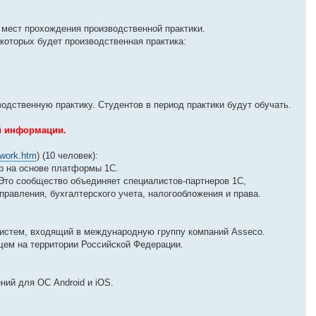
мест прохождения производственной практики.
 которых будет производственная практика:
ственную практику. Студентов в период практики будут обучать.
й информации.
_work.htm
) (10 человек):
р на основе платформы 1С.
Это сообщество объединяет специалистов-партнеров 1С,
равления, бухгалтерского учета, налогообложения и права.
систем, входящий в международную группу компаний Asseco.
щем на территории Российской Федерации.
ий для ОС Android и iOS.