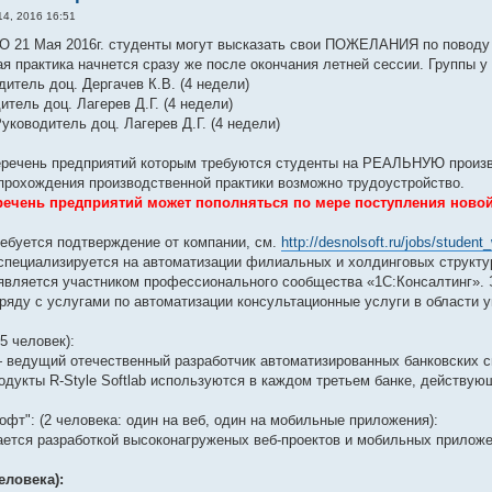
4, 2016 16:51
О 21 Мая 2016г. студенты могут высказать свои ПОЖЕЛАНИЯ по поводу 
я практика начнется сразу же после окончания летней сессии. Группы у
дитель доц. Дергачев К.В. (4 недели)
тель доц. Лагерев Д.Г. (4 недели)
уководитель доц. Лагерев Д.Г. (4 недели)
речень предприятий которым требуются студенты на РЕАЛЬНУЮ производ
прохождения производственной практики возможно трудоустройство.
ечень предприятий может пополняться по мере поступления ново
ебуется подтверждение от компании, см.
http://desnolsoft.ru/jobs/student
пециализируется на автоматизации филиальных и холдинговых структу
вляется участником профессионального сообщества «1С:Консалтинг». 
яду с услугами по автоматизации консультационные услуги в области уп
15 человек):
 — ведущий отечественный разработчик автоматизированных банковских 
дукты R-Style Softlab используются в каждом третьем банке, действую
фт": (2 человека: один на веб, один на мобильные приложения):
ется разработкой высоконагруженых веб-проектов и мобильных приложен
еловека):