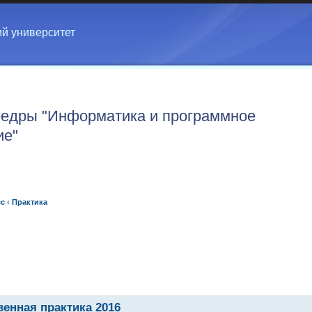
ий университет
едры "Информатика и программное
ие"
сс
‹
Практика
енная практика 2016