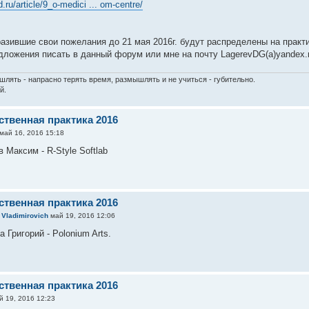
.ru/article/9_o-medici ... om-centre/
азившие свои пожелания до 21 мая 2016г. будут распределены на практ
дложения писать в данный форум или мне на почту LagerevDG(a)yandex.
шлять - напрасно терять время, размышлять и не учиться - губительно.
й.
ственная практика 2016
май 16, 2016 15:18
 Максим - R-Style Softlab
ственная практика 2016
 Vladimirovich
май 19, 2016 12:06
 Григорий - Polonium Arts.
ственная практика 2016
 19, 2016 12:23