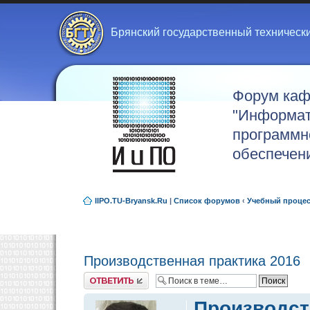
Брянский государственный техническ
Форум ка
"Информат
программн
обеспечен
IIPO.TU-Bryansk.Ru
|
Список форумов
‹
Учебный проце
Производственная практика 2016
Ответить
Производст