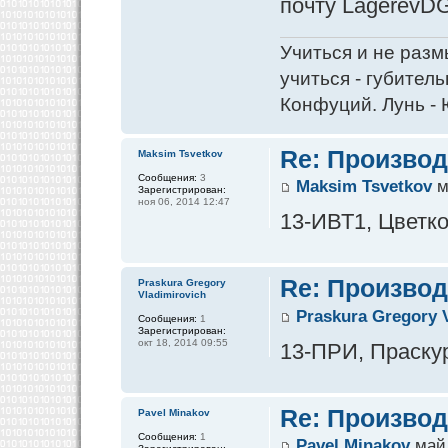
почту LagerevDG
Учиться и не разм
учиться - губитель
Конфуций. Лунь - 
Re: Производ
Maksim Tsvetkov
Сообщения:
3
Maksim Tsvetkov
м
Зарегистрирован:
ноя 06, 2014 12:47
13-ИВТ1, Цветко
Re: Производ
Praskura Gregory
Vladimirovich
Praskura Gregory 
Сообщения:
1
Зарегистрирован:
окт 18, 2014 09:55
13-ПРИ, Праскур
Re: Производ
Pavel Minakov
Сообщения:
1
Pavel Minakov
май 