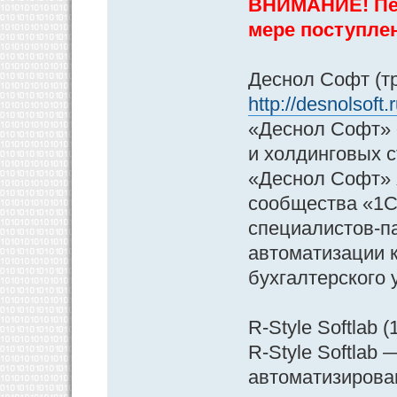
ВНИМАНИЕ! Пер
мере поступле
Деснол Софт (тр
http://desnolsoft
«Деснол Софт» 
и холдинговых 
«Деснол Софт» 
сообщества «1С
специалистов-п
автоматизации к
бухгалтерского 
R-Style Softlab (
R-Style Softlab
автоматизирова