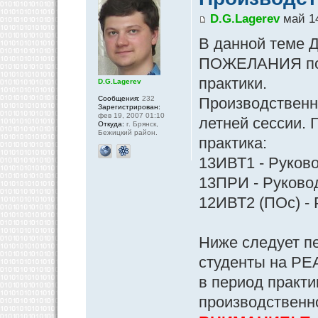
D.G.Lagerev
май 14
В данной теме Д
ПОЖЕЛАНИЯ по 
практики.
D.G.Lagerev
Сообщения:
232
Производственна
Зарегистрирован:
фев 19, 2007 01:10
летней сессии. 
Откуда:
г. Брянск,
Бежицкий район.
практика:
13ИВТ1 - Руково
13ПРИ - Руковод
12ИВТ2 (ПОс) - 
Ниже следует п
студенты на РЕ
в период практи
производственн