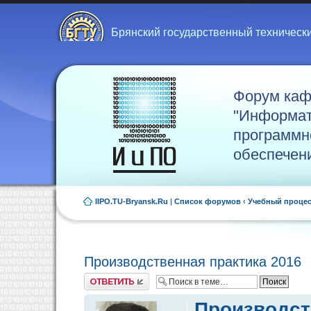
Брянский государственный техническ
Форум ка
"Информат
программн
обеспечен
IIPO.TU-Bryansk.Ru
|
Список форумов
‹
Учебный проце
Производственная практика 2016
Ответить
Производст