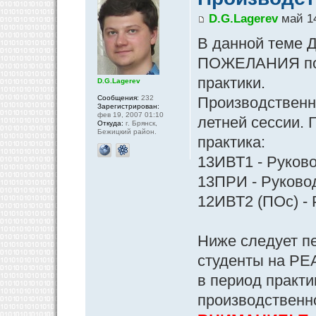
D.G.Lagerev
май 14
В данной теме Д
ПОЖЕЛАНИЯ по 
практики.
D.G.Lagerev
Сообщения:
232
Производственна
Зарегистрирован:
фев 19, 2007 01:10
летней сессии. 
Откуда:
г. Брянск,
Бежицкий район.
практика:
13ИВТ1 - Руково
13ПРИ - Руковод
12ИВТ2 (ПОс) - 
Ниже следует п
студенты на РЕ
в период практи
производственн