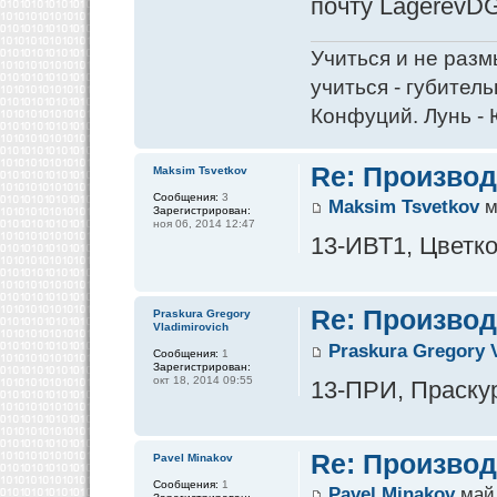
почту LagerevDG
Учиться и не разм
учиться - губитель
Конфуций. Лунь - 
Re: Производ
Maksim Tsvetkov
Сообщения:
3
Maksim Tsvetkov
м
Зарегистрирован:
ноя 06, 2014 12:47
13-ИВТ1, Цветко
Re: Производ
Praskura Gregory
Vladimirovich
Praskura Gregory 
Сообщения:
1
Зарегистрирован:
окт 18, 2014 09:55
13-ПРИ, Праскур
Re: Производ
Pavel Minakov
Сообщения:
1
Pavel Minakov
май 