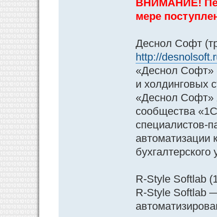
ВНИМАНИЕ! Пер
мере поступле
Деснол Софт (тр
http://desnolsoft
«Деснол Софт» 
и холдинговых 
«Деснол Софт» 
сообщества «1С
специалистов-п
автоматизации к
бухгалтерского 
R-Style Softlab (
R-Style Softlab
автоматизирова