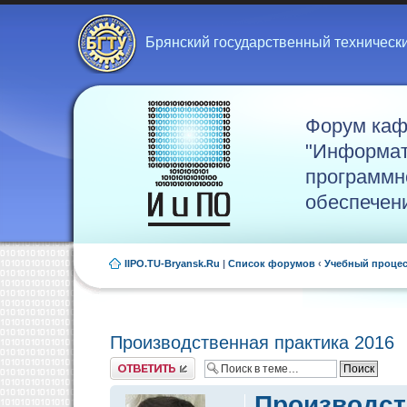
Брянский государственный техническ
Форум ка
"Информат
программн
обеспечен
IIPO.TU-Bryansk.Ru
|
Список форумов
‹
Учебный проце
Производственная практика 2016
Ответить
Производст