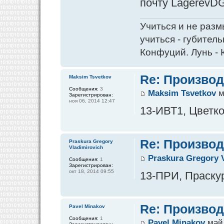
почту LagerevDG
Учиться и не разм
учиться - губитель
Конфуций. Лунь - 
Re: Производ
Maksim Tsvetkov
Сообщения:
3
Maksim Tsvetkov
м
Зарегистрирован:
ноя 06, 2014 12:47
13-ИВТ1, Цветко
Re: Производ
Praskura Gregory
Vladimirovich
Praskura Gregory 
Сообщения:
1
Зарегистрирован:
окт 18, 2014 09:55
13-ПРИ, Праскур
Re: Производ
Pavel Minakov
Сообщения:
1
Pavel Minakov
май 