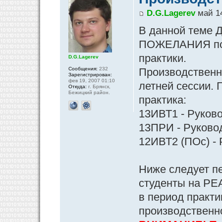
D.G.Lagerev
май 14
В данной теме Д
ПОЖЕЛАНИЯ по 
практики.
D.G.Lagerev
Сообщения:
232
Производственна
Зарегистрирован:
фев 19, 2007 01:10
летней сессии. 
Откуда:
г. Брянск,
Бежицкий район.
практика:
13ИВТ1 - Руково
13ПРИ - Руковод
12ИВТ2 (ПОс) - 
Ниже следует п
студенты на РЕ
в период практи
производственн