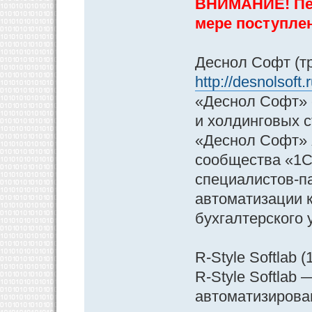
ВНИМАНИЕ! Пер
мере поступле
Деснол Софт (тр
http://desnolsoft
«Деснол Софт» 
и холдинговых 
«Деснол Софт» 
сообщества «1С
специалистов-п
автоматизации к
бухгалтерского 
R-Style Softlab (
R-Style Softlab
автоматизирова