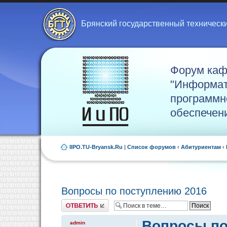
Брянский государственный техническ
Форум ка
"Информат
программн
обеспечен
IIPO.TU-Bryansk.Ru
|
Список форумов
‹
Абитуриентам
‹
Вопросы по поступлению 2016
Ответить
Вопросы по
admin