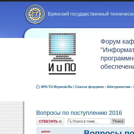
Брянский государственный техническ
Форум ка
"Информат
программн
обеспечен
IIPO.TU-Bryansk.Ru
|
Список форумов
‹
Абитуриентам
‹
Вопросы по поступлению 2016
Ответить
Вопросы по
admin