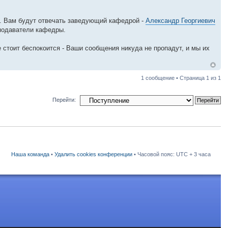
у. Вам будут отвечать заведующий кафедрой -
Александр Георгиевич
подаватели кафедры.
 стоит беспокоится - Ваши сообщения никуда не пропадут, и мы их
1 сообщение • Страница
1
из
1
Перейти:
Наша команда
•
Удалить cookies конференции
• Часовой пояс: UTC + 3 часа