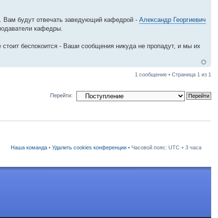
у. Вам будут отвечать заведующий кафедрой -
Александр Георгиевич
подаватели кафедры.
 стоит беспокоится - Ваши сообщения никуда не пропадут, и мы их
1 сообщение • Страница
1
из
1
Перейти:
Наша команда
•
Удалить cookies конференции
• Часовой пояс: UTC + 3 часа