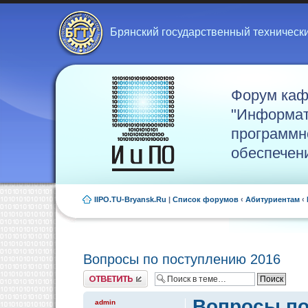
Брянский государственный техническ
Форум ка
"Информат
программн
обеспечен
IIPO.TU-Bryansk.Ru
|
Список форумов
‹
Абитуриентам
‹
Вопросы по поступлению 2016
Ответить
Вопросы по
admin