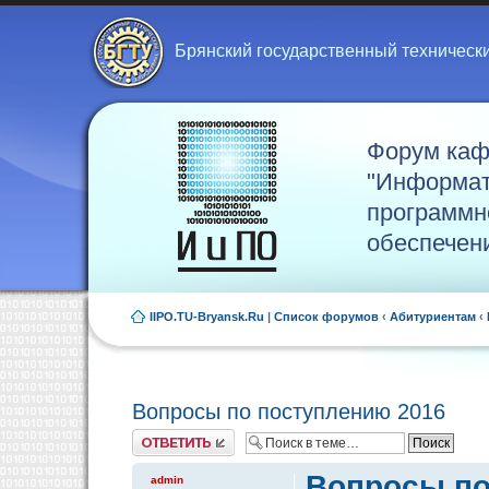
Брянский государственный техническ
Форум ка
"Информат
программн
обеспечен
IIPO.TU-Bryansk.Ru
|
Список форумов
‹
Абитуриентам
‹
Вопросы по поступлению 2016
Ответить
Вопросы по
admin