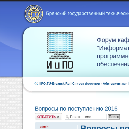
Брянский государственный техническ
Форум ка
"Информат
программн
обеспечен
IIPO.TU-Bryansk.Ru
|
Список форумов
‹
Абитуриентам
‹
Вопросы по поступлению 2016
Ответить
Вопросы по
admin