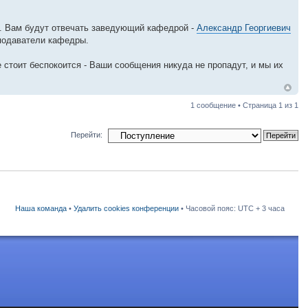
у. Вам будут отвечать заведующий кафедрой -
Александр Георгиевич
подаватели кафедры.
 стоит беспокоится - Ваши сообщения никуда не пропадут, и мы их
1 сообщение • Страница
1
из
1
Перейти:
Наша команда
•
Удалить cookies конференции
• Часовой пояс: UTC + 3 часа