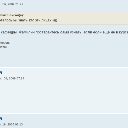
т 06, 2009 21:21
evich писал(а):
отелось бы знать, кто эти лица?)))))
 кафедры. Фамилии постарайтесь сами узнать, если если еще не в курс
окорен.
сток...
i
кт 09, 2009 07:14
i
т 19, 2009 09:13