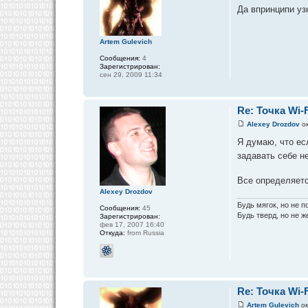
Да впринципи уз
Artem Gulevich
Сообщения:
4
Зарегистрирован:
сен 29, 2009 11:34
Re: Точка Wi-F
Alexey Drozdov
ок
Я думаю, что ес
задавать себе н
Все определяетс
Alexey Drozdov
Будь мягок, но не п
Сообщения:
45
Будь тверд, но не же
Зарегистрирован:
фев 17, 2007 16:40
Откуда:
from Russia
Re: Точка Wi-F
Artem Gulevich
ок