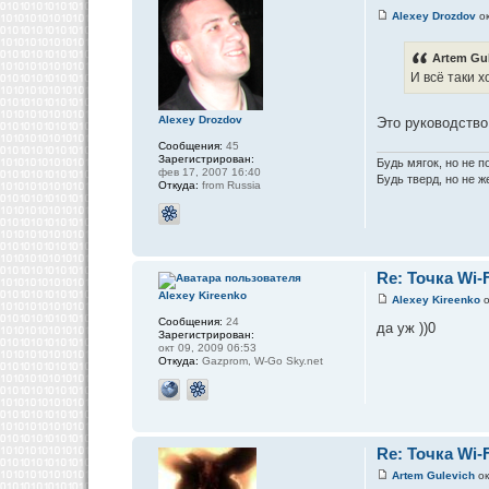
Alexey Drozdov
ок
Artem Gul
И всё таки х
Alexey Drozdov
Это руководство
Сообщения:
45
Зарегистрирован:
Будь мягок, но не п
фев 17, 2007 16:40
Будь тверд, но не же
Откуда:
from Russia
Re: Точка Wi-F
Alexey Kireenko
Alexey Kireenko
о
Сообщения:
24
да уж ))0
Зарегистрирован:
окт 09, 2009 06:53
Откуда:
Gazprom, W-Go Sky.net
Re: Точка Wi-F
Artem Gulevich
ок