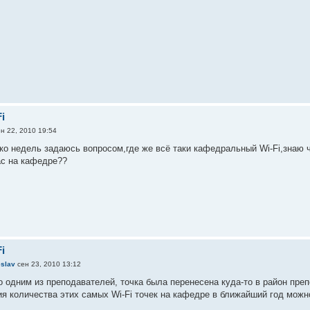
i
н 22, 2010 19:54
ко недель задаюсь вопросом,где же всё таки кафедральный Wi-Fi,знаю чт
нас на кафедре??
i
slav
сен 23, 2010 13:12
о одним из преподавателей, точка была перенесена куда-то в район пре
я количества этих самых Wi-Fi точек на кафедре в ближайший год можн