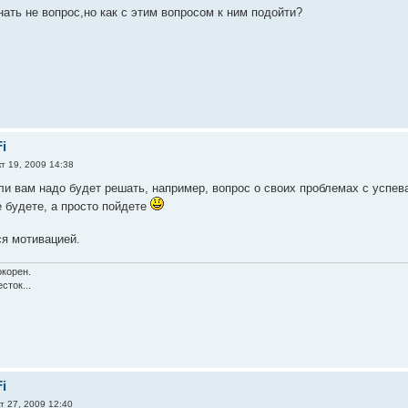
нать не вопрос,но как с этим вопросом к ним подойти?
i
т 19, 2009 14:38
ли вам надо будет решать, например, вопрос о своих проблемах с успева
е будете, а просто пойдете
я мотивацией.
окорен.
сток...
i
т 27, 2009 12:40