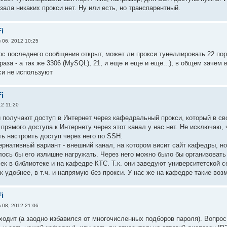
зала никаких прокси нет. Ну или есть, но транспарентный.
i
 06, 2012 10:25
рос последнего сообщения открыт, может ли прокси тунеллировать 22 пор
аза - а так же 3306 (MySQL), 21, и еще и еще и еще...), в общем зачем 
и не используют
i
2 11:20
и получают доступ в Интернет через кафедральный прокси, который в св
 прямого доступа к Интернету через этот канал у нас нет. Не исключаю,
ть настроить доступ через него по SSH.
рнативный вариант - внешний канал, на котором висит сайт кафедры, но 
лось бы его излишне нагружать. Через него можно было бы организовать
чек в библиотеке и на кафедре КТС. Т.к. они заведуют университетской с
к удобнее, в т.ч. и напрямую без прокси. У нас же на кафедре такие во
i
 08, 2012 21:06
оходит (а заодно избавился от многочисленных подборов пароля). Вопрос