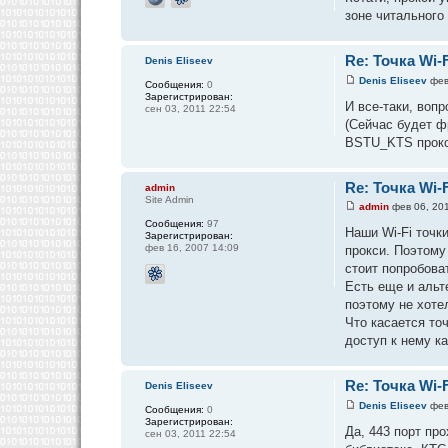
зоне читального 
Re: Точка Wi-F
Denis Eliseev
Denis Eliseev
фев
Сообщения:
0
Зарегистрирован:
И все-таки, воп
сен 03, 2011 22:54
(Сейчас будет фр
BSTU_KTS прокс
Re: Точка Wi-F
admin
Site Admin
admin
фев 06, 201
Сообщения:
97
Наши Wi-Fi точк
Зарегистрирован:
фев 16, 2007 14:09
прокси. Поэтому
стоит попробова
Есть еще и альте
поэтому не хоте
Что касается то
доступ к нему ка
Re: Точка Wi-F
Denis Eliseev
Denis Eliseev
фев
Сообщения:
0
Зарегистрирован:
Да, 443 порт пр
сен 03, 2011 22:54