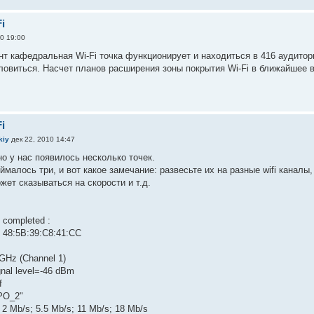
i
0 19:00
т кафедральная Wi-Fi точка функционирует и находиться в 416 аудитории
ловиться. Насчет планов расширения зоны покрытия Wi-Fi в ближайшее вр
i
kiy
дек 22, 2010 14:47
но у нас появилось несколько точек.
ймалось три, и вот какое замечание: развесьте их на разные wifi канал
жет сказываться на скорости и т.д.
 completed :
s: 48:5B:39:C8:41:CC
GHz (Channel 1)
gnal level=-46 dBm
f
PO_2"
 2 Mb/s; 5.5 Mb/s; 11 Mb/s; 18 Mb/s