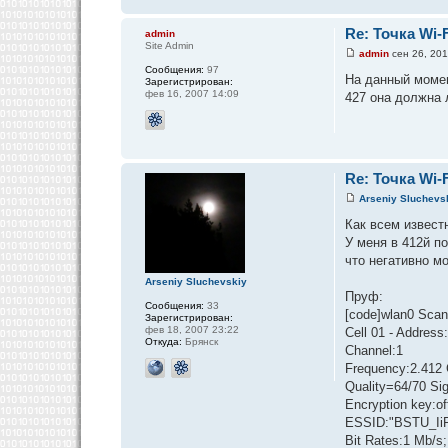
Re: Точка Wi-F
admin
Site Admin
admin
сен 26, 201
Сообщения:
97
На данный момен
Зарегистрирован:
фев 16, 2007 14:09
427 она должна 
Re: Точка Wi-F
Arseniy Sluchevs
Как всем извест
У меня в 412й по
что негативно мо
Arseniy Sluchevskiy
Пруф:
Сообщения:
33
[code]wlan0 Scan
Зарегистрирован:
фев 18, 2007 23:22
Cell 01 - Addres
Откуда:
Брянск
Channel:1
Frequency:2.412 
Quality=64/70 Si
Encryption key:of
ESSID:"BSTU_Ii
Bit Rates:1 Mb/s;