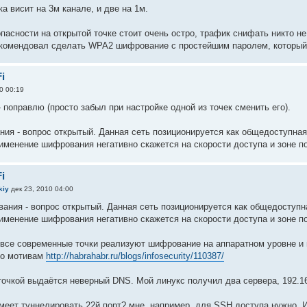
а висит на 3м канале, и две на 1м.
опасности на открытой точке стоит очень остро, трафик снифать никто н
комендовал сделать WPA2 шифрование с простейшим паролем, который 
i
0 00:19
 поправлю (просто забыл при настройке одной из точек сменить его).
ия - вопрос открытый. Данная сеть позиционируется как общедоступная 
именение шифрования негативно скажется на скорости доступа и зоне п
i
kiy
дек 23, 2010 04:00
ания - вопрос открытый. Данная сеть позиционируется как общедоступна
именение шифрования негативно скажется на скорости доступа и зоне п
все современные точки реализуют шифрование на аппаратном уровне и н
по мотивам
http://habrahabr.ru/blogs/infosecurity/110387/
точкой выдаётся неверный DNS. Мой линукс получил два сервера, 192.168.
умеет туннелировать 22й порт? мне, например, для SSH доступа нужно. 