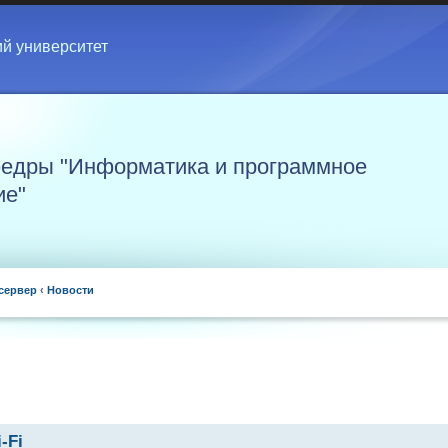
ий университет
едры "Информатика и программное
ие"
сервер
‹
Новости
-Fi