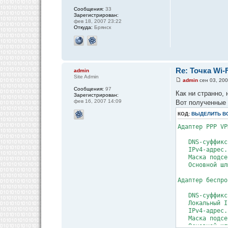
Сообщения:
33
Зарегистрирован:
фев 18, 2007 23:22
Откуда:
Брянск
Re: Точка Wi-F
admin
Site Admin
admin
сен 03, 200
Сообщения:
97
Как ни странно, 
Зарегистрирован:
фев 16, 2007 14:09
Вот полученные 
КОД:
ВЫДЕЛИТЬ В
Адаптер PPP VP
DNS-суффикс п
IPv4-адрес. .
Маска подсети
Основной шлюз
Адаптер беспро
DNS-суффикс п
Локальный IPv
IPv4-адрес. .
Маска подсети
Основной шлюз