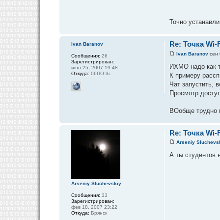
Точно устанавл
Re: Точка Wi-F
Ivan Baranov
Ivan Baranov
сен 
Сообщения:
26
Зарегистрирован:
ИХМО надо как т
июн 25, 2007 19:48
Откуда:
06ПО-3с
К примеру рассп
Чат запустить, 
Просмотр доступ
ВОобще трудно п
Re: Точка Wi-F
Arseniy Sluchevs
А ты студентов 
Arseniy Sluchevskiy
Сообщения:
33
Зарегистрирован:
фев 18, 2007 23:22
Откуда:
Брянск