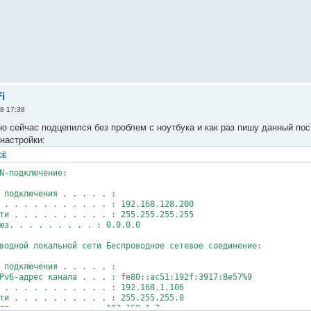
i
8 17:38
но сейчас подцепился без проблем с ноутбука и как раз пишу данный пос
настройки:
СЁ
N-подключение:
одключения . . . . . :
 . . . . . . . . . . : 192.168.128.200
 . . . . . . . . . . : 255.255.255.255
. . . . . . . . . : 0.0.0.0
водной локальной сети Беспроводное сетевое соединение:
одключения . . . . . :
6-адрес канала . . . : fe80::ac51:192f:3917:8e57%9
 . . . . . . . . . . : 192.168.1.106
 . . . . . . . . . . : 255.255.255.0
. . . . . . . . . : 192.168.1.7