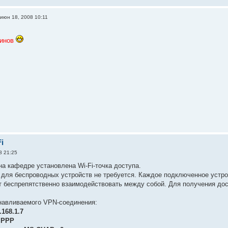
июн 18, 2008 10:11
минов
i
8 21:25
на кафедре установлена Wi-Fi-точка доступа.
для беспроводных устройств не требуется. Каждое подключенное устройс
т беспрепятственно взаимодействовать между собой. Для получения до
навливаемого VPN-соединения:
.168.1.7
:
PPP