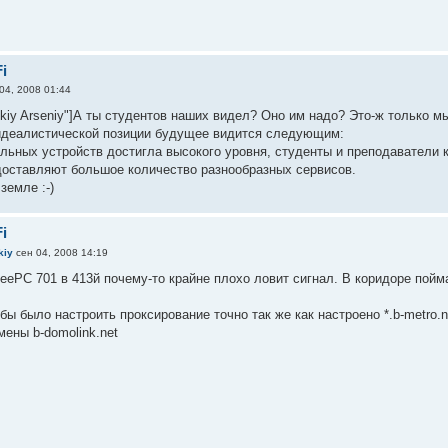
i
04, 2008 01:44
kiy Arseniy"]А ты студентов наших видел? Оно им надо? Это-ж только мы
идеалистической позиции будущее видится следующим:
льных устройств достигла высокого уровня, студенты и преподаватели 
доставляют большое количество разнообразных сервисов.
земле :-)
i
kiy
сен 04, 2008 14:19
еееРС 701 в 413й почему-то крайне плохо ловит сигнал. В коридоре пойм
бы было настроить проксирование точно так же как настроено *.b-metro.net
мены b-domolink.net