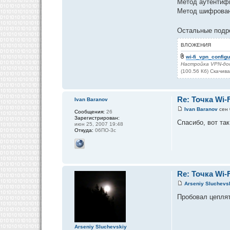
Метод аутентиф
Метод шифрова
Остальные подро
ВЛОЖЕНИЯ
wi-fi_vpn_configu
Настройка VPN-дос
(100.56 Кб) Скачив
Re: Точка Wi-F
Ivan Baranov
Ivan Baranov
сен 
Сообщения:
26
Зарегистрирован:
Спасибо, вот так
июн 25, 2007 19:48
Откуда:
06ПО-3с
Re: Точка Wi-F
Arseniy Sluchevs
Пробовал цеплят
Arseniy Sluchevskiy