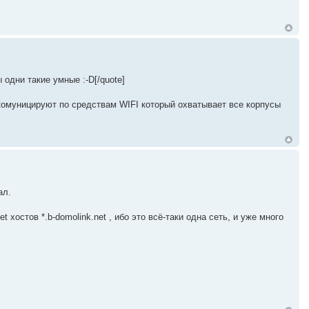
 одни такие умные :-D[/quote]
комуницируют по средствам WIFI который охватывает все корпусы
ал.
 хостов *.b-domolink.net , ибо это всё-таки одна сеть, и уже много