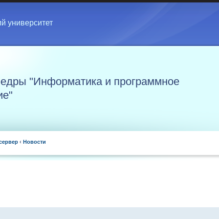
ий университет
едры "Информатика и программное
ие"
сервер
‹
Новости