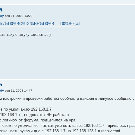
i
kiy
сен 04, 2008 14:28
ru/wiki/%D0%BC%D0%BE%D0%B ... D0%B0_wifi
ть такую штуку сделать :-)
i
kiy
сен 11, 2008 14:47
ам настройки и проверки работоспособности вайфая в линуксе сообщаю
з по умолчанию 192.168.1.7
192.168.1.7 , но днс этот НЕ работает
 с логином от форума, подцепился на ура
шлюзом по умолчанию. так как уже есть шлюз 192.168.1.7 , пришлось пра
писывать руками днс с 192.168.1.7 на 192.168.128.1 в resolv.conf