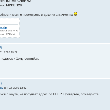
икации:
MS CHAP v2
ния:
MPPE 128
бности можно посмотреть в доке из аттачмента
re.zip
тупа для Wi-Fi
аний: 124554
i
01, 2008 19:27
 подарок к 1ому сентября.
i
kiy
сен 02, 2008 12:52
ься с ноута, не получает адрес по DHCP. Проверьте, пожалуйста.