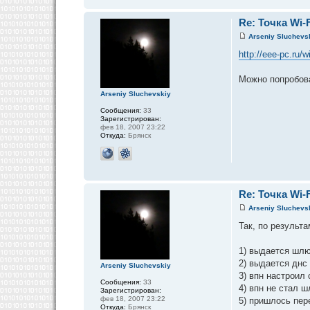
Re: Точка Wi-F
Arseniy Sluchevs
http://eee-pc.
Можно попробова
Arseniy Sluchevskiy
Сообщения:
33
Зарегистрирован:
фев 18, 2007 23:22
Откуда:
Брянск
Re: Точка Wi-F
Arseniy Sluchevs
Так, по результ
1) выдается шлю
2) выдается днс 
Arseniy Sluchevskiy
3) впн настроил
Сообщения:
33
4) впн не стал 
Зарегистрирован:
фев 18, 2007 23:22
5) пришлось пере
Откуда:
Брянск