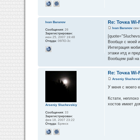
Re: Точка Wi-F
Ivan Baranov
Ivan Baranov
сен 
Сообщения:
26
Зарегистрирован:
[quote="Sluchevs
июн 25, 2007 19:48
Откуда:
06ПО-3с
Вообще с моей 
Интеграция моби
этажи итд и пре
Вообщем рай на 
Re: Точка Wi-F
Arseniy Sluchevs
У меня с моего 
Кстати, неплохо 
хостов имеет до
Arseniy Sluchevskiy
Сообщения:
33
Зарегистрирован:
фев 18, 2007 23:22
Откуда:
Брянск