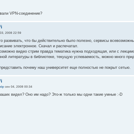
ивали VPN-соединение?
i
03, 2008 22:59
о развивать, что бы действительно было полезно, сервисы всевозможны
исание электронное. Скачал и распечатал.
возможно видео стрим правда тематика нужна подходящая, или с лекции
ной литературы в библиотеке, текущую успеваемость, можно много при
редставить почему наш университет еще полностью не покрыт сетью.
i
kiy
сен 04, 2008 00:34
наших видел? Оно им надо? Это-ж только мы одни такие умные :-D