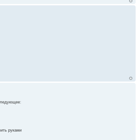
 следующее:
вить руками