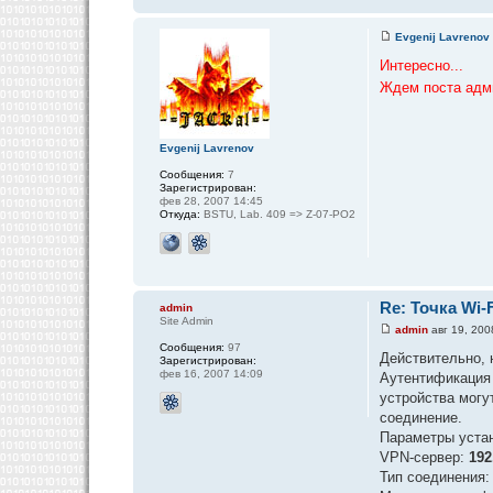
Evgenij Lavrenov
Интересно...
Ждем поста ад
Evgenij Lavrenov
Сообщения:
7
Зарегистрирован:
фев 28, 2007 14:45
Откуда:
BSTU, Lab. 409 => Z-07-PO2
Re: Точка Wi-F
admin
Site Admin
admin
авг 19, 200
Сообщения:
97
Действительно, 
Зарегистрирован:
фев 16, 2007 14:09
Аутентификация 
устройства могу
соединение.
Параметры уста
VPN-сервер:
192
Тип соединения