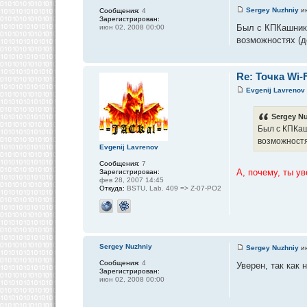
Sergey Nuzhniy
и
Сообщения:
4
Зарегистрирован:
Был с КПКашнико
июн 02, 2008 00:00
возможностях (д
Re: Точка Wi-F
Evgenij Lavrenov
Sergey Nu
Был с КПКаш
возможностях
Evgenij Lavrenov
Сообщения:
7
А, почему, ты у
Зарегистрирован:
фев 28, 2007 14:45
Откуда:
BSTU, Lab. 409 => Z-07-PO2
Sergey Nuzhniy
Sergey Nuzhniy
и
Сообщения:
4
Уверен, так как 
Зарегистрирован:
июн 02, 2008 00:00