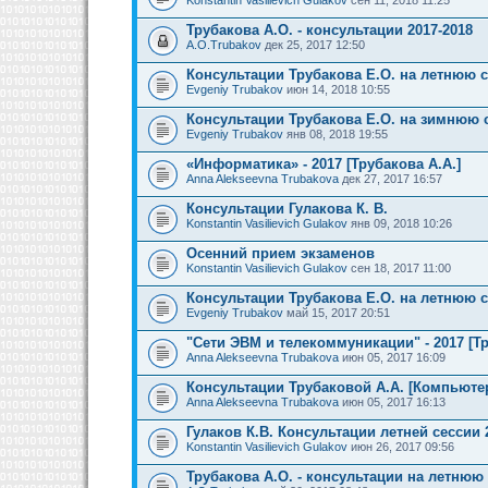
Трубакова А.О. - консультации 2017-2018
A.O.Trubakov
дек 25, 2017 12:50
Консультации Трубакова Е.О. на летнюю 
Evgeniy Trubakov
июн 14, 2018 10:55
Консультации Трубакова Е.О. на зимнюю 
Evgeniy Trubakov
янв 08, 2018 19:55
«Информатика» - 2017 [Трубакова А.А.]
Anna Alekseevna Trubakova
дек 27, 2017 16:57
Консультации Гулакова К. В.
Konstantin Vasilievich Gulakov
янв 09, 2018 10:26
Осенний прием экзаменов
Konstantin Vasilievich Gulakov
сен 18, 2017 11:00
Консультации Трубакова Е.О. на летнюю 
Evgeniy Trubakov
май 15, 2017 20:51
"Сети ЭВМ и телекоммуникации" - 2017 [Тр
Anna Alekseevna Trubakova
июн 05, 2017 16:09
Консультации Трубаковой А.А. [Компьют
Anna Alekseevna Trubakova
июн 05, 2017 16:13
Гулаков К.В. Консультации летней сессии 
Konstantin Vasilievich Gulakov
июн 26, 2017 09:56
Трубакова А.О. - консультации на летнюю