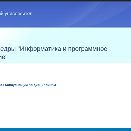
ий университет
едры "Информатика и программное
ие"
сс
‹
Консультации по дисциплинам