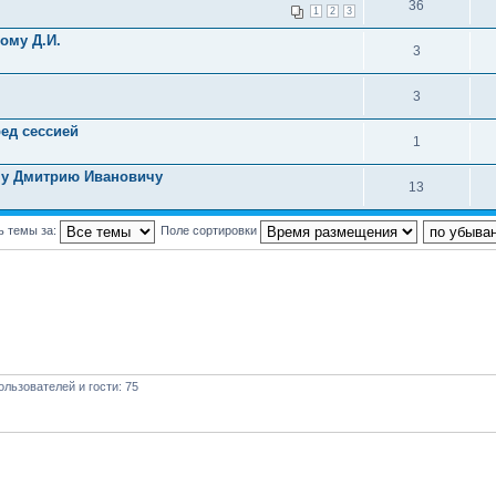
36
1
2
3
ому Д.И.
3
3
ед сессией
1
ому Дмитрию Ивановичу
13
ь темы за:
Поле сортировки
льзователей и гости: 75