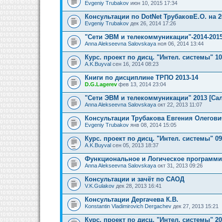
Evgeniy Trubakov
июн 10, 2015 17:34
Консультации по DotNet ТрубаковЕ.О. на 2
Evgeniy Trubakov
дек 26, 2014 17:26
"Сети ЭВМ и телекоммуникации"-2014-2015
Anna Alekseevna Salovskaya
ноя 06, 2014 13:44
Курс. проект по дисц. "Интел. системы" 1
A.K.Buyval
сен 16, 2014 08:23
Книги по дисциплине ТРПО 2013-14
D.G.Lagerev
фев 13, 2014 23:04
"Сети ЭВМ и телекоммуникации" 2013 [Сал
Anna Alekseevna Salovskaya
окт 22, 2013 11:07
Консультации Трубакова Евгения Олегови
Evgeniy Trubakov
янв 08, 2014 15:05
Курс. проект по дисц. "Интел. системы" 0
A.K.Buyval
сен 05, 2013 18:37
Функциональное и Логическое программи
Anna Alekseevna Salovskaya
окт 31, 2013 09:26
Консультации и зачёт по САОД
V.K.Gulakov
дек 28, 2013 16:41
Консультации Дергачева К.В.
Konstantin Vladimirovich Dergachev
дек 27, 2013 15:21
Курс. проект по дисц. "Интел. системы" 2