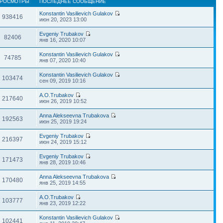
РОСМОТРЫ
ПОСЛЕДНЕЕ СООБЩЕНИЕ
Konstantin Vasilievich Gulakov
938416
июн 20, 2023 13:00
Evgeniy Trubakov
82406
янв 16, 2020 10:07
Konstantin Vasilievich Gulakov
74785
янв 07, 2020 10:40
Konstantin Vasilievich Gulakov
103474
сен 09, 2019 10:16
A.O.Trubakov
217640
июн 26, 2019 10:52
Anna Alekseevna Trubakova
192563
июн 25, 2019 19:24
Evgeniy Trubakov
216397
июн 24, 2019 15:12
Evgeniy Trubakov
171473
янв 28, 2019 10:46
Anna Alekseevna Trubakova
170480
янв 25, 2019 14:55
A.O.Trubakov
103777
янв 23, 2019 12:22
Konstantin Vasilievich Gulakov
102441