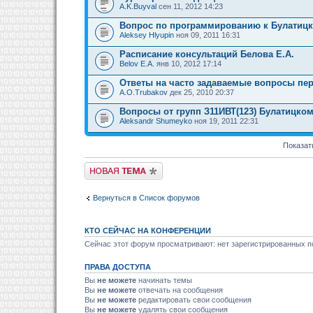
A.K.Buyval
сен 11, 2012 14:23
Вопрос по программированию к Булатицк
Aleksey Hlyupin
ноя 09, 2011 16:31
Расписание консультаций Белова Е.А.
Belov E.A.
янв 10, 2012 17:14
Ответы на часто задаваемые вопросы пер
A.O.Trubakov
дек 25, 2010 20:37
Вопросы от групп З11ИВТ(123) Булатицк
Aleksandr Shumeyko
ноя 19, 2011 22:31
Показат
Новая тема
Вернуться в Список форумов
КТО СЕЙЧАС НА КОНФЕРЕНЦИИ
Сейчас этот форум просматривают: нет зарегистрированных по
ПРАВА ДОСТУПА
Вы
не можете
начинать темы
Вы
не можете
отвечать на сообщения
Вы
не можете
редактировать свои сообщения
Вы
не можете
удалять свои сообщения