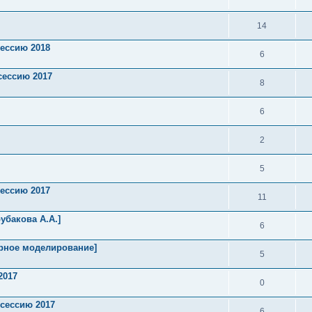
14
сессию 2018
6
сессию 2017
8
6
2
5
сессию 2017
11
убакова А.А.]
6
ерное моделирование]
5
2017
0
 сессию 2017
6