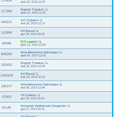
170454
июн 29, 2015 12:37
Evgeniy Trubakov
217580
фев 01, 2015 21:02
A.O.Trubakov
444122
янв 28, 2015 22:13
A.K.Buyval
103989
дек 29, 2014 09:25
D.G.Lagerev
60688
фев 13, 2014 23:04
Anna Alekseevna Salovskaya
646269
фев 06, 2014 12:00
Evgeniy Trubakov
192403
янв 28, 2014 10:28
A.K.Buyval
1406428
янв 19, 2014 20:12
Anna Alekseevna Salovskaya
196147
янв 08, 2014 12:46
V.K.Gulakov
57803
дек 28, 2013 16:41
Konstantin Vladimirovich Dergachev
61148
дек 27, 2013 15:21
A.K.Buyval