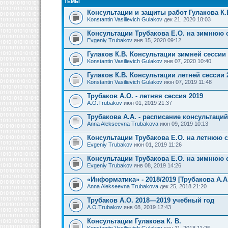
ТЕМЫ
Консультации и защиты работ Гулакова К.
Konstantin Vasilievich Gulakov
дек 21, 2020 18:03
Консультации Трубакова Е.О. на зимнюю 
Evgeniy Trubakov
янв 15, 2020 09:12
Гулаков К.В. Консультации зимней сессии
Konstantin Vasilievich Gulakov
янв 07, 2020 10:40
Гулаков К.В. Консультации летней сессии 
Konstantin Vasilievich Gulakov
июн 07, 2019 11:48
Трубаков А.О. - летняя сессия 2019
A.O.Trubakov
июн 01, 2019 21:37
Трубакова А.А. - расписание консультаци
Anna Alekseevna Trubakova
июн 09, 2019 10:13
Консультации Трубакова Е.О. на летнюю 
Evgeniy Trubakov
июн 01, 2019 11:26
Консультации Трубакова Е.О. на зимнюю 
Evgeniy Trubakov
янв 08, 2019 14:26
«Информатика» - 2018/2019 [Трубакова А.А
Anna Alekseevna Trubakova
дек 25, 2018 21:20
Трубаков А.О. 2018—2019 учебный год
A.O.Trubakov
янв 08, 2019 12:43
Консультации Гулакова К. В.
Konstantin Vasilievich Gulakov
сен 11, 2018 11:25