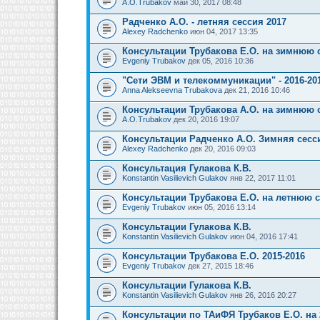
A.O.Trubakov
май 30, 2017 08:48
Радченко А.О. - летняя сессия 2017
Alexey Radchenko
июн 04, 2017 13:35
Консультации Трубакова Е.О. на зимнюю 
Evgeniy Trubakov
дек 05, 2016 10:36
"Сети ЭВМ и телекоммуникации" - 2016-201
Anna Alekseevna Trubakova
дек 21, 2016 10:46
Консультации Трубакова А.О. на зимнюю 
A.O.Trubakov
дек 20, 2016 19:07
Консультации Радченко А.О. Зимняя сесси
Alexey Radchenko
дек 20, 2016 09:03
Консультация Гулакова К.В.
Konstantin Vasilievich Gulakov
янв 22, 2017 11:01
Консультации Трубакова Е.О. на летнюю 
Evgeniy Trubakov
июн 05, 2016 13:14
Консультации Гулакова К.В.
Konstantin Vasilievich Gulakov
июн 04, 2016 17:41
Консультации Трубакова Е.О. 2015-2016
Evgeniy Trubakov
дек 27, 2015 18:46
Консультации Гулакова К.В.
Konstantin Vasilievich Gulakov
янв 26, 2016 20:27
Консультации по ТАиФЯ Трубаков Е.О. на 