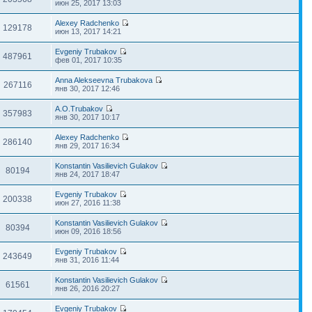
июн 25, 2017 13:03
Alexey Radchenko
129178
июн 13, 2017 14:21
Evgeniy Trubakov
487961
фев 01, 2017 10:35
Anna Alekseevna Trubakova
267116
янв 30, 2017 12:46
A.O.Trubakov
357983
янв 30, 2017 10:17
Alexey Radchenko
286140
янв 29, 2017 16:34
Konstantin Vasilievich Gulakov
80194
янв 24, 2017 18:47
Evgeniy Trubakov
200338
июн 27, 2016 11:38
Konstantin Vasilievich Gulakov
80394
июн 09, 2016 18:56
Evgeniy Trubakov
243649
янв 31, 2016 11:44
Konstantin Vasilievich Gulakov
61561
янв 26, 2016 20:27
Evgeniy Trubakov