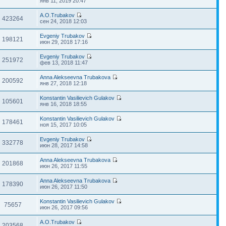
янв 11, 2019 20:47
A.O.Trubakov
423264
сен 24, 2018 12:03
Evgeniy Trubakov
198121
июн 29, 2018 17:16
Evgeniy Trubakov
251972
фев 13, 2018 11:47
Anna Alekseevna Trubakova
200592
янв 27, 2018 12:18
Konstantin Vasilievich Gulakov
105601
янв 16, 2018 18:55
Konstantin Vasilievich Gulakov
178461
ноя 15, 2017 10:05
Evgeniy Trubakov
332778
июн 28, 2017 14:58
Anna Alekseevna Trubakova
201868
июн 26, 2017 11:55
Anna Alekseevna Trubakova
178390
июн 26, 2017 11:50
Konstantin Vasilievich Gulakov
75657
июн 26, 2017 09:56
A.O.Trubakov
203568