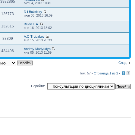
3982865
окт 04, 2013 10:49
D.I.Bulatizky
126773
июн 03, 2013 16:09
Belov E.A.
132815
янв 16, 2013 18:02
A.O.Trubakov
88809
янв 15, 2013 20:33
Andrey Madyudya
434496
янв 05, 2013 11:59
След.
Тем: 57 •
Страница
1
из
2
•
1
2
Перейти: