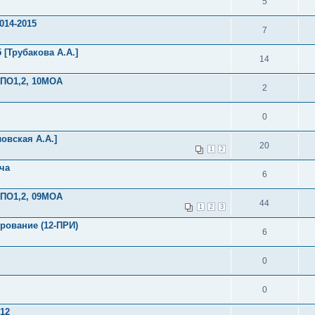
5
014-2015
7
 [Трубакова А.А.]
14
0ПО1,2, 10МОА
2
0
овская А.А.]
20
1
2
ча
6
9ПО1,2, 09МОА
44
1
2
3
рование (12-ПРИ)
6
0
0
012