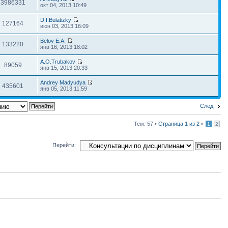
3986331
окт 04, 2013 10:49
D.I.Bulatizky
127164
июн 03, 2013 16:09
Belov E.A.
133220
янв 16, 2013 18:02
A.O.Trubakov
89059
янв 15, 2013 20:33
Andrey Madyudya
435601
янв 05, 2013 11:59
След.
Тем: 57 •
Страница
1
из
2
•
1
2
Перейти: