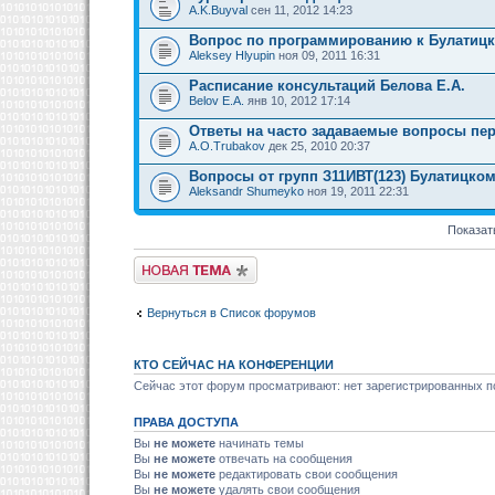
A.K.Buyval
сен 11, 2012 14:23
Вопрос по программированию к Булатицк
Aleksey Hlyupin
ноя 09, 2011 16:31
Расписание консультаций Белова Е.А.
Belov E.A.
янв 10, 2012 17:14
Ответы на часто задаваемые вопросы пер
A.O.Trubakov
дек 25, 2010 20:37
Вопросы от групп З11ИВТ(123) Булатицк
Aleksandr Shumeyko
ноя 19, 2011 22:31
Показат
Новая тема
Вернуться в Список форумов
КТО СЕЙЧАС НА КОНФЕРЕНЦИИ
Сейчас этот форум просматривают: нет зарегистрированных по
ПРАВА ДОСТУПА
Вы
не можете
начинать темы
Вы
не можете
отвечать на сообщения
Вы
не можете
редактировать свои сообщения
Вы
не можете
удалять свои сообщения