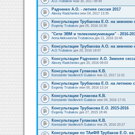
A.O.Trubakov
май 30, 2017 08:48
Радченко А.О. - летняя сессия 2017
Alexey Radchenko
июн 04, 2017 13:35
Консультации Трубакова Е.О. на зимнюю 
Evgeniy Trubakov
дек 05, 2016 10:36
"Сети ЭВМ и телекоммуникации" - 2016-201
Anna Alekseevna Trubakova
дек 21, 2016 10:46
Консультации Трубакова А.О. на зимнюю 
A.O.Trubakov
дек 20, 2016 19:07
Консультации Радченко А.О. Зимняя сесси
Alexey Radchenko
дек 20, 2016 09:03
Консультация Гулакова К.В.
Konstantin Vasilievich Gulakov
янв 22, 2017 11:01
Консультации Трубакова Е.О. на летнюю 
Evgeniy Trubakov
июн 05, 2016 13:14
Консультации Гулакова К.В.
Konstantin Vasilievich Gulakov
июн 04, 2016 17:41
Консультации Трубакова Е.О. 2015-2016
Evgeniy Trubakov
дек 27, 2015 18:46
Консультации Гулакова К.В.
Konstantin Vasilievich Gulakov
янв 26, 2016 20:27
Консультации по ТАиФЯ Трубаков Е.О. на 