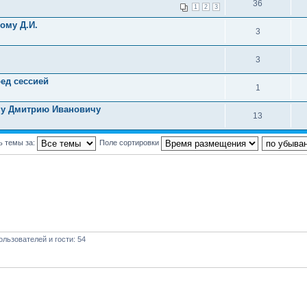
36
1
2
3
ому Д.И.
3
3
ед сессией
1
ому Дмитрию Ивановичу
13
ь темы за:
Поле сортировки
льзователей и гости: 54