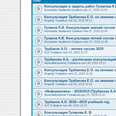
ТЕМЫ
Консультации и защиты работ Гулакова К.
Konstantin Vasilievich Gulakov
дек 21, 2020 18:03
Консультации Трубакова Е.О. на зимнюю 
Evgeniy Trubakov
янв 15, 2020 09:12
Гулаков К.В. Консультации зимней сессии
Konstantin Vasilievich Gulakov
янв 07, 2020 10:40
Гулаков К.В. Консультации летней сессии 
Konstantin Vasilievich Gulakov
июн 07, 2019 11:48
Трубаков А.О. - летняя сессия 2019
A.O.Trubakov
июн 01, 2019 21:37
Трубакова А.А. - расписание консультаци
Anna Alekseevna Trubakova
июн 09, 2019 10:13
Консультации Трубакова Е.О. на летнюю 
Evgeniy Trubakov
июн 01, 2019 11:26
Консультации Трубакова Е.О. на зимнюю 
Evgeniy Trubakov
янв 08, 2019 14:26
«Информатика» - 2018/2019 [Трубакова А.А
Anna Alekseevna Trubakova
дек 25, 2018 21:20
Трубаков А.О. 2018—2019 учебный год
A.O.Trubakov
янв 08, 2019 12:43
Консультации Гулакова К. В.
Konstantin Vasilievich Gulakov
сен 11, 2018 11:25