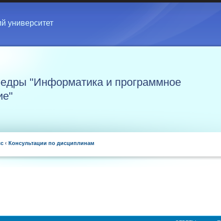
ий университет
едры "Информатика и программное
ие"
сс
‹
Консультации по дисциплинам