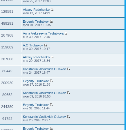
июн 25, 2017 13:03
Alexey Radchenko
129591
июн 13, 2017 14:21
Evgeniy Trubakov
489291
фев 01, 2017 10:35
Anna Alekseevna Trubakova
267968
янв 30, 2017 12:46
A.O.Trubakov
359009
янв 30, 2017 10:17
Alexey Radchenko
287008
янв 29, 2017 16:34
Konstantin Vasilievich Gulakov
80449
янв 24, 2017 18:47
Evgeniy Trubakov
200930
июн 27, 2016 11:38
Konstantin Vasilievich Gulakov
80653
июн 09, 2016 18:56
Evgeniy Trubakov
244380
янв 31, 2016 11:44
Konstantin Vasilievich Gulakov
61752
янв 26, 2016 20:27
Evgeniy Trubakov