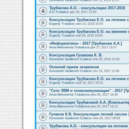
Трубакова А.О. - консультации 2017-2018
A.O.Trubakov
дек 25, 2017 12:50
Консультации Трубакова Е.О. на летнюю 
Evgeniy Trubakov
июн 14, 2018 10:55
Консультации Трубакова Е.О. на зимнюю 
Evgeniy Trubakov
янв 08, 2018 19:55
«Информатика» - 2017 [Трубакова А.А.]
Anna Alekseevna Trubakova
дек 27, 2017 16:57
Консультации Гулакова К. В.
Konstantin Vasilievich Gulakov
янв 09, 2018 10:26
Осенний прием экзаменов
Konstantin Vasilievich Gulakov
сен 18, 2017 11:00
Консультации Трубакова Е.О. на летнюю 
Evgeniy Trubakov
май 15, 2017 20:51
"Сети ЭВМ и телекоммуникации" - 2017 [Тр
Anna Alekseevna Trubakova
июн 05, 2017 16:09
Консультации Трубаковой А.А. [Компьют
Anna Alekseevna Trubakova
июн 05, 2017 16:13
Гулаков К.В. Консультации летней сессии 
Konstantin Vasilievich Gulakov
июн 26, 2017 09:56
Трубакова А.О. - консультации на летнюю