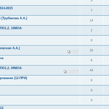
5
014-2015
7
 [Трубакова А.А.]
14
0ПО1,2, 10МОА
2
0
овская А.А.]
20
1
2
ча
6
9ПО1,2, 09МОА
44
1
2
3
рование (12-ПРИ)
6
0
0
012