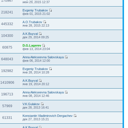
170967
июн 29, 2015 12:37
Evgeniy Trubakov
218241
фев 01, 2015 21:02
A.O.Trubakov
445332
янв 28, 2015 22:13
A.K.Buyval
104300
дек 29, 2014 09:25
D.G.Lagerev
60875
фев 13, 2014 23:04
Anna Alekseevna Salovskaya
648043
фев 06, 2014 12:00
Evgeniy Trubakov
192982
янв 28, 2014 10:28
A.K.Buyval
1410906
янв 19, 2014 20:12
Anna Alekseevna Salovskaya
196713
янв 08, 2014 12:46
V.K.Gulakov
57969
дек 28, 2013 16:41
Konstantin Vladimirovich Dergachev
61331
дек 27, 2013 15:21
A.K.Buyval