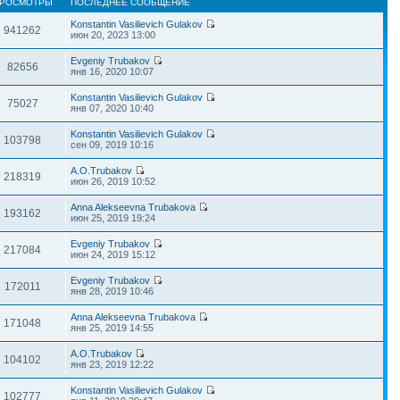
РОСМОТРЫ
ПОСЛЕДНЕЕ СООБЩЕНИЕ
Konstantin Vasilievich Gulakov
941262
июн 20, 2023 13:00
Evgeniy Trubakov
82656
янв 16, 2020 10:07
Konstantin Vasilievich Gulakov
75027
янв 07, 2020 10:40
Konstantin Vasilievich Gulakov
103798
сен 09, 2019 10:16
A.O.Trubakov
218319
июн 26, 2019 10:52
Anna Alekseevna Trubakova
193162
июн 25, 2019 19:24
Evgeniy Trubakov
217084
июн 24, 2019 15:12
Evgeniy Trubakov
172011
янв 28, 2019 10:46
Anna Alekseevna Trubakova
171048
янв 25, 2019 14:55
A.O.Trubakov
104102
янв 23, 2019 12:22
Konstantin Vasilievich Gulakov
102777