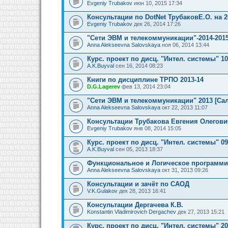
Evgeniy Trubakov
июн 10, 2015 17:34
Консультации по DotNet ТрубаковЕ.О. на 2
Evgeniy Trubakov
дек 26, 2014 17:26
"Сети ЭВМ и телекоммуникации"-2014-2015
Anna Alekseevna Salovskaya
ноя 06, 2014 13:44
Курс. проект по дисц. "Интел. системы" 1
A.K.Buyval
сен 16, 2014 08:23
Книги по дисциплине ТРПО 2013-14
D.G.Lagerev
фев 13, 2014 23:04
"Сети ЭВМ и телекоммуникации" 2013 [Сал
Anna Alekseevna Salovskaya
окт 22, 2013 11:07
Консультации Трубакова Евгения Олегови
Evgeniy Trubakov
янв 08, 2014 15:05
Курс. проект по дисц. "Интел. системы" 0
A.K.Buyval
сен 05, 2013 18:37
Функциональное и Логическое программи
Anna Alekseevna Salovskaya
окт 31, 2013 09:26
Консультации и зачёт по САОД
V.K.Gulakov
дек 28, 2013 16:41
Консультации Дергачева К.В.
Konstantin Vladimirovich Dergachev
дек 27, 2013 15:21
Курс. проект по дисц. "Интел. системы" 2