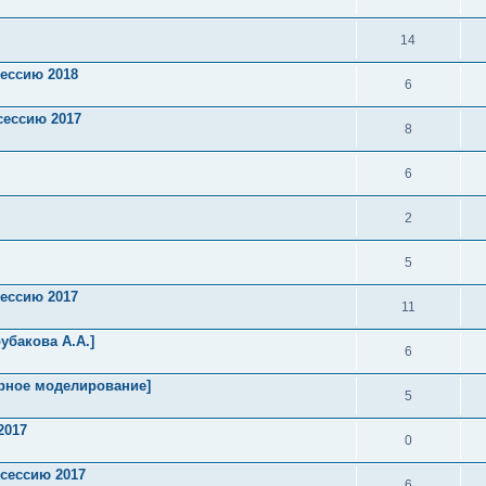
14
сессию 2018
6
сессию 2017
8
6
2
5
сессию 2017
11
убакова А.А.]
6
ерное моделирование]
5
2017
0
 сессию 2017
6