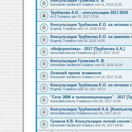
Консультации Гулакова К. В.
Konstantin Vasilievich Gulakov
сен 11, 2018 11:25
Трубакова А.О. - консультации 2017-2018
A.O.Trubakov
дек 25, 2017 12:50
Консультации Трубакова Е.О. на летнюю 
Evgeniy Trubakov
июн 14, 2018 10:55
Консультации Трубакова Е.О. на зимнюю 
Evgeniy Trubakov
янв 08, 2018 19:55
«Информатика» - 2017 [Трубакова А.А.]
Anna Alekseevna Trubakova
дек 27, 2017 16:57
Консультации Гулакова К. В.
Konstantin Vasilievich Gulakov
янв 09, 2018 10:26
Осенний прием экзаменов
Konstantin Vasilievich Gulakov
сен 18, 2017 11:00
Консультации Трубакова Е.О. на летнюю 
Evgeniy Trubakov
май 15, 2017 20:51
"Сети ЭВМ и телекоммуникации" - 2017 [Тр
Anna Alekseevna Trubakova
июн 05, 2017 16:09
Консультации Трубаковой А.А. [Компьют
Anna Alekseevna Trubakova
июн 05, 2017 16:13
Гулаков К.В. Консультации летней сессии 
Konstantin Vasilievich Gulakov
июн 26, 2017 09:56