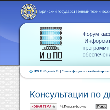
Брянский государственный техническ
Форум ка
"Информат
программн
обеспечен
IIPO.TU-Bryansk.Ru
|
Список форумов
‹
Учебный проце
Консультации по 
Новая тема