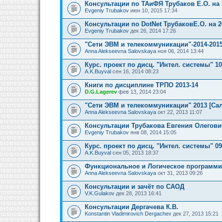
Консультации по ТАиФЯ Трубаков Е.О. на 
Evgeniy Trubakov
июн 10, 2015 17:34
Консультации по DotNet ТрубаковЕ.О. на 2
Evgeniy Trubakov
дек 26, 2014 17:26
"Сети ЭВМ и телекоммуникации"-2014-2015
Anna Alekseevna Salovskaya
ноя 06, 2014 13:44
Курс. проект по дисц. "Интел. системы" 1
A.K.Buyval
сен 16, 2014 08:23
Книги по дисциплине ТРПО 2013-14
D.G.Lagerev
фев 13, 2014 23:04
"Сети ЭВМ и телекоммуникации" 2013 [Сал
Anna Alekseevna Salovskaya
окт 22, 2013 11:07
Консультации Трубакова Евгения Олегови
Evgeniy Trubakov
янв 08, 2014 15:05
Курс. проект по дисц. "Интел. системы" 0
A.K.Buyval
сен 05, 2013 18:37
Функциональное и Логическое программи
Anna Alekseevna Salovskaya
окт 31, 2013 09:26
Консультации и зачёт по САОД
V.K.Gulakov
дек 28, 2013 16:41
Консультации Дергачева К.В.
Konstantin Vladimirovich Dergachev
дек 27, 2013 15:21