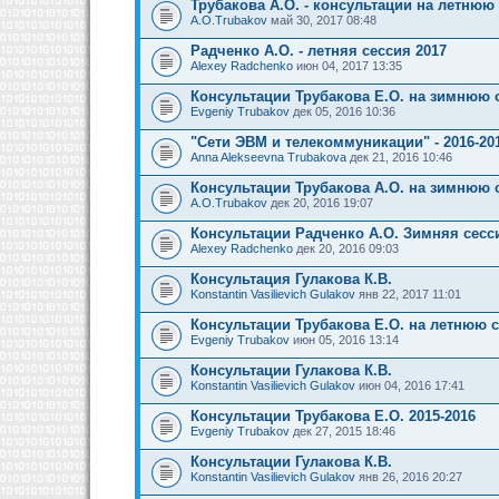
Трубакова А.О. - консультации на летнюю
A.O.Trubakov
май 30, 2017 08:48
Радченко А.О. - летняя сессия 2017
Alexey Radchenko
июн 04, 2017 13:35
Консультации Трубакова Е.О. на зимнюю 
Evgeniy Trubakov
дек 05, 2016 10:36
"Сети ЭВМ и телекоммуникации" - 2016-201
Anna Alekseevna Trubakova
дек 21, 2016 10:46
Консультации Трубакова А.О. на зимнюю 
A.O.Trubakov
дек 20, 2016 19:07
Консультации Радченко А.О. Зимняя сесси
Alexey Radchenko
дек 20, 2016 09:03
Консультация Гулакова К.В.
Konstantin Vasilievich Gulakov
янв 22, 2017 11:01
Консультации Трубакова Е.О. на летнюю 
Evgeniy Trubakov
июн 05, 2016 13:14
Консультации Гулакова К.В.
Konstantin Vasilievich Gulakov
июн 04, 2016 17:41
Консультации Трубакова Е.О. 2015-2016
Evgeniy Trubakov
дек 27, 2015 18:46
Консультации Гулакова К.В.
Konstantin Vasilievich Gulakov
янв 26, 2016 20:27