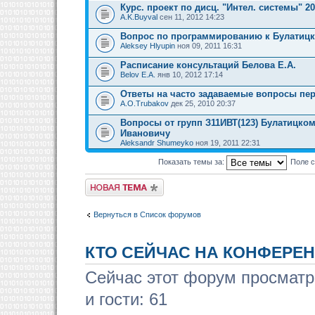
Курс. проект по дисц. "Интел. системы" 2
A.K.Buyval
сен 11, 2012 14:23
Вопрос по программированию к Булатицк
Aleksey Hlyupin
ноя 09, 2011 16:31
Расписание консультаций Белова Е.А.
Belov E.A.
янв 10, 2012 17:14
Ответы на часто задаваемые вопросы пер
A.O.Trubakov
дек 25, 2010 20:37
Вопросы от групп З11ИВТ(123) Булатицко
Ивановичу
Aleksandr Shumeyko
ноя 19, 2011 22:31
Показать темы за:
Поле 
Новая тема
Вернуться в Список форумов
КТО СЕЙЧАС НА КОНФЕРЕ
Сейчас этот форум просматр
и гости: 61