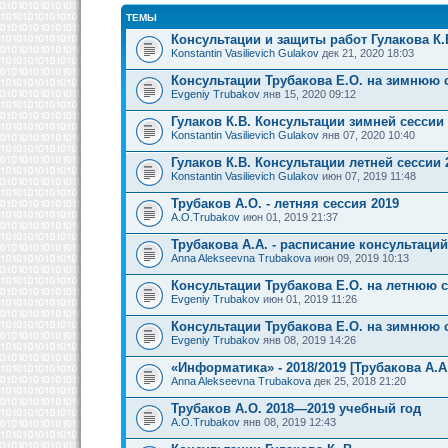
ТЕМЫ
Консультации и защиты работ Гулакова К.
Konstantin Vasilievich Gulakov
дек 21, 2020 18:03
Консультации Трубакова Е.О. на зимнюю 
Evgeniy Trubakov
янв 15, 2020 09:12
Гулаков К.В. Консультации зимней сессии
Konstantin Vasilievich Gulakov
янв 07, 2020 10:40
Гулаков К.В. Консультации летней сессии 
Konstantin Vasilievich Gulakov
июн 07, 2019 11:48
Трубаков А.О. - летняя сессия 2019
A.O.Trubakov
июн 01, 2019 21:37
Трубакова А.А. - расписание консультаци
Anna Alekseevna Trubakova
июн 09, 2019 10:13
Консультации Трубакова Е.О. на летнюю 
Evgeniy Trubakov
июн 01, 2019 11:26
Консультации Трубакова Е.О. на зимнюю 
Evgeniy Trubakov
янв 08, 2019 14:26
«Информатика» - 2018/2019 [Трубакова А.А
Anna Alekseevna Trubakova
дек 25, 2018 21:20
Трубаков А.О. 2018—2019 учебный год
A.O.Trubakov
янв 08, 2019 12:43